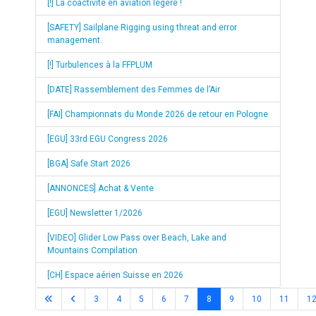
[!] La coactivité en aviation légère !
[SAFETY] Sailplane Rigging using threat and error
management.
[!] Turbulences à la FFPLUM
[DATE] Rassemblement des Femmes de l’Air
[FAI] Championnats du Monde 2026 de retour en Pologne
[EGU] 33rd EGU Congress 2026
[BGA] Safe Start 2026
[ANNONCES] Achat & Vente
[EGU] Newsletter 1/2026
[VIDEO] Glider Low Pass over Beach, Lake and
Mountains Compilation
[CH] Espace aérien Suisse en 2026
3
4
5
6
7
8
9
10
11
1
Page 8 sur 2310