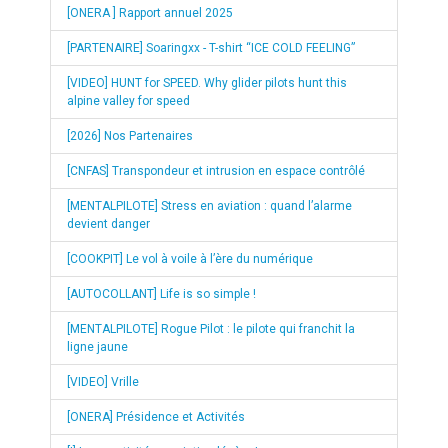
[ONERA ] Rapport annuel 2025
[PARTENAIRE] Soaringxx - T-shirt “ICE COLD FEELING”
[VIDEO] HUNT for SPEED. Why glider pilots hunt this
alpine valley for speed
[2026] Nos Partenaires
[CNFAS] Transpondeur et intrusion en espace contrôlé
[MENTALPILOTE] Stress en aviation : quand l’alarme
devient danger
[COOKPIT] Le vol à voile à l’ère du numérique
[AUTOCOLLANT] Life is so simple !
[MENTALPILOTE] Rogue Pilot : le pilote qui franchit la
ligne jaune
[VIDEO] Vrille
[ONERA] Présidence et Activités