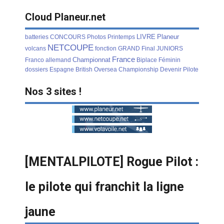
Cloud Planeur.net
LIVRE
Planeur
batteries
CONCOURS
Photos
Printemps
NETCOUPE
volcans
fonction
GRAND
Final
JUNIORS
France
Championnat
Franco
allemand
Biplace
Féminin
dossiers
Espagne
British
Oversea
Championship
Devenir
Pilote
Nos 3 sites !
[MENTALPILOTE] Rogue Pilot :
le pilote qui franchit la ligne
jaune