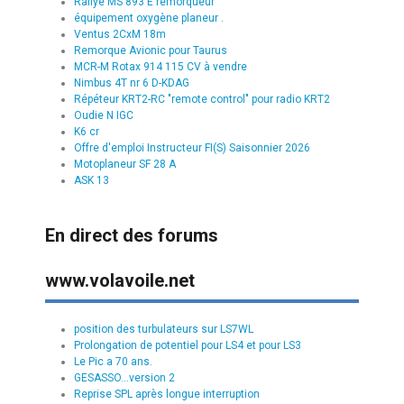
Rallye MS 893 E remorqueur
équipement oxygène planeur .
Ventus 2CxM 18m
Remorque Avionic pour Taurus
MCR-M Rotax 914 115 CV à vendre
Nimbus 4T nr 6 D-KDAG
Répéteur KRT2-RC "remote control" pour radio KRT2
Oudie N IGC
K6 cr
Offre d'emploi Instructeur FI(S) Saisonnier 2026
Motoplaneur SF 28 A
ASK 13
En direct des forums
www.volavoile.net
position des turbulateurs sur LS7WL
Prolongation de potentiel pour LS4 et pour LS3
Le Pic a 70 ans.
GESASSO...version 2
Reprise SPL après longue interruption