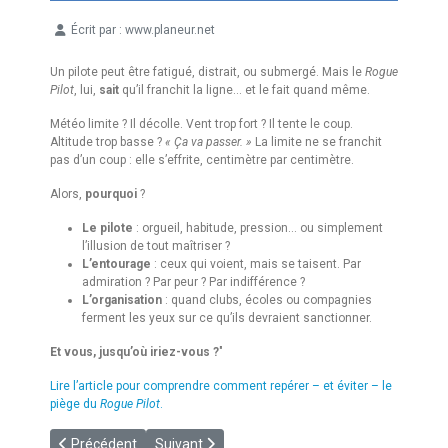
Écrit par :
www.planeur.net
Détails
Un pilote peut être fatigué, distrait, ou submergé. Mais le
Rogue
Pilot
, lui,
sait
qu’il franchit la ligne… et le fait quand même.
Météo limite ? Il décolle. Vent trop fort ? Il tente le coup.
Altitude trop basse ?
« Ça va passer. »
La limite ne se franchit
pas d’un coup : elle s’effrite, centimètre par centimètre.
Alors,
pourquoi
?
Le pilote
: orgueil, habitude, pression… ou simplement
l’illusion de tout maîtriser ?
L’entourage
: ceux qui voient, mais se taisent. Par
admiration ? Par peur ? Par indifférence ?
L’organisation
: quand clubs, écoles ou compagnies
ferment les yeux sur ce qu’ils devraient sanctionner.
Et vous, jusqu’où iriez-vous ?
"
Lire l’article pour comprendre comment repérer – et éviter – le
piège du
Rogue Pilot
.
Article précédent : [MENTALPILOTE] Stress en aviation : quand
Article suivant : [VIDEO] Vrille
Précédent
Suivant