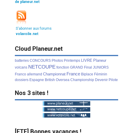
de planeur.net
S'abonner aux forums
volavoile.net
Cloud Planeur.net
LIVRE
Planeur
batteries
CONCOURS
Photos
Printemps
NETCOUPE
volcans
fonction
GRAND
Final
JUNIORS
France
Championnat
Franco
allemand
Biplace
Féminin
dossiers
Espagne
British
Oversea
Championship
Devenir
Pilote
Nos 3 sites !
[ETE] Bonnes vacances !