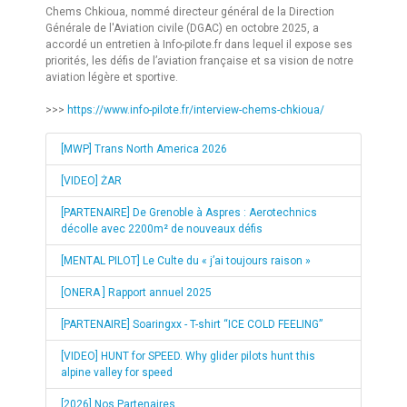
Chems Chkioua, nommé directeur général de la Direction
Générale de l'Aviation civile (DGAC) en octobre 2025, a
accordé un entretien à Info-pilote.fr dans lequel il expose ses
priorités, les défis de l’aviation française et sa vision de notre
aviation légère et sportive.
>>>
https://www.info-pilote.fr/interview-chems-chkioua/
[MWP] Trans North America 2026
[VIDEO] ŻAR
[PARTENAIRE] De Grenoble à Aspres : Aerotechnics
décolle avec 2200m² de nouveaux défis
[MENTAL PILOT] Le Culte du « j’ai toujours raison »
[ONERA ] Rapport annuel 2025
[PARTENAIRE] Soaringxx - T-shirt “ICE COLD FEELING”
[VIDEO] HUNT for SPEED. Why glider pilots hunt this
alpine valley for speed
[2026] Nos Partenaires