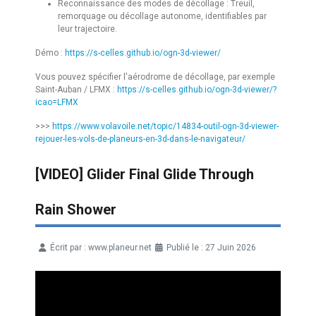
Reconnaissance des modes de décollage : Treuil,
remorquage ou décollage autonome, identifiables par
leur trajectoire.
Démo :
https://s-celles.github.io/ogn-3d-viewer/
Vous pouvez spécifier l'aérodrome de décollage, par exemple
Saint-Auban / LFMX :
https://s-celles.github.io/ogn-3d-viewer/?
icao=LFMX
>>>
https://www.volavoile.net/topic/14834-outil-ogn-3d-viewer-
rejouer-les-vols-de-planeurs-en-3d-dans-le-navigateur/
[VIDEO] Glider Final Glide Through
Rain Shower
Écrit par :
www.planeur.net
Publié le : 27 Juin 2026
Détails