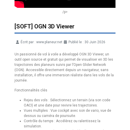
/p>
[SOFT] OGN 3D Viewer
Écrit par :
www.planeur.net
Publié le : 30 Juin 2026
Détails
Un passionné de vol à voile a développé OGN 3D Viewer, un
outil open source et gratuit qui permet de visualiser en 3D les
trajectoires des planeurs suivis par l’Open Glider Network
(OGN). Accessible directement depuis un navigateur, sans
installation, il offre une immersion réaliste dans les vols de la
journée.
Fonctionnalités clés
Rejeu des vols : Sélectionnez un terrain (via son code
OACI) et une date pour revivre les trajectoires.
Vues multiples : Vue cockpit avec son de vario, vue de
dessus ou caméra de poursuite.
Contrôle du temps : Accélérez ou ralentissez la
simulation.