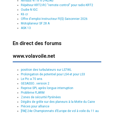
Nimbus 4T nr 6 D-KDAG
Répéteur KRT2-RC "remote control" pour radio KRT2
Oudie N IGC
K6 cr
Offre d'emploi Instructeur FI(S) Saisonnier 2026
Motoplaneur SF 28 A
ASK 13
En direct des forums
www.volavoile.net
position des turbulateurs sur LS7WL
Prolongation de potentiel pour LS4 et pour LS3
Le Pic a 70 ans.
GESASSO...version 2
Reprise SPL après longue interruption
Problème FLARM
Zones de sécurité Pyrénées
Dégâts de grêle sur des planeurs à la Motte du Caire
Pièces pour alliance
[FAI] 24e Championnats d’Europe de vol à voile du 11 au