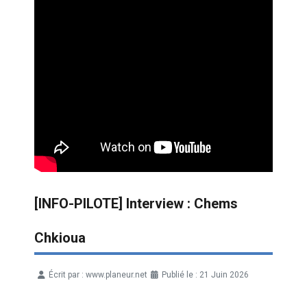
[INFO-PILOTE] Interview : Chems
Chkioua
Écrit par :
www.planeur.net
Publié le : 21 Juin 2026
Détails