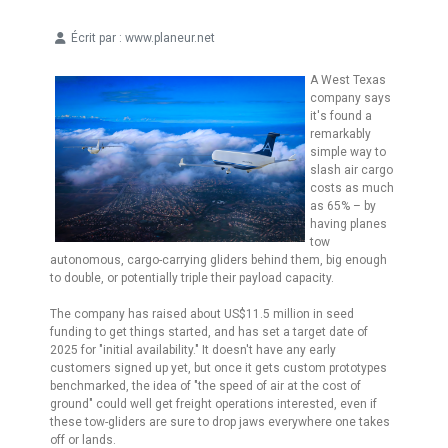
Écrit par :
www.planeur.net
Détails
A West Texas
company says
it's found a
remarkably
simple way to
slash air cargo
costs as much
as 65% – by
having planes
tow
autonomous, cargo-carrying gliders behind them, big enough
to double, or potentially triple their payload capacity.
The company has raised about US$11.5 million in seed
funding to get things started, and has set a target date of
2025 for "initial availability." It doesn't have any early
customers signed up yet, but once it gets custom prototypes
benchmarked, the idea of "the speed of air at the cost of
ground" could well get freight operations interested, even if
these tow-gliders are sure to drop jaws everywhere one takes
off or lands.