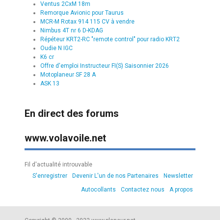
Ventus 2CxM 18m
Remorque Avionic pour Taurus
MCR-M Rotax 914 115 CV à vendre
Nimbus 4T nr 6 D-KDAG
Répéteur KRT2-RC "remote control" pour radio KRT2
Oudie N IGC
K6 cr
Offre d'emploi Instructeur FI(S) Saisonnier 2026
Motoplaneur SF 28 A
ASK 13
En direct des forums
www.volavoile.net
Fil d'actualité introuvable
S'enregistrer
Devenir L'un de nos Partenaires
Newsletter
Autocollants
Contactez nous
A propos