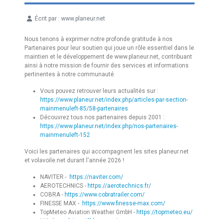
Écrit par :
www.planeur.net
Détails
Nous tenons à exprimer notre profonde gratitude à nos
Partenaires pour leur soutien qui joue un rôle essentiel dans le
maintien et le développement de www.planeur.net, contribuant
ainsi à notre mission de fournir des services et informations
pertinentes à notre communauté.
Vous pouvez retrouver leurs actualités sur :
https://www.planeur.net/index.php/articles-par-section-
mainmenuleft-85/58-partenaires
Découvrez tous nos partenaires depuis 2001 :
https://www.planeur.net/index.php/nos-partenaires-
mainmenuleft-152
Voici les partenaires qui accompagnent les sites planeur.net
et volavoile.net durant l'année 2026 !
NAVITER -
https://naviter.com/
AEROTECHNICS -
https://aerotechnics.fr/
COBRA -
https://www.cobratrailer.com/
FINESSE MAX -
https://www.finesse-max.com/
TopMeteo Aviation Weather GmbH -
https://topmeteo.eu/