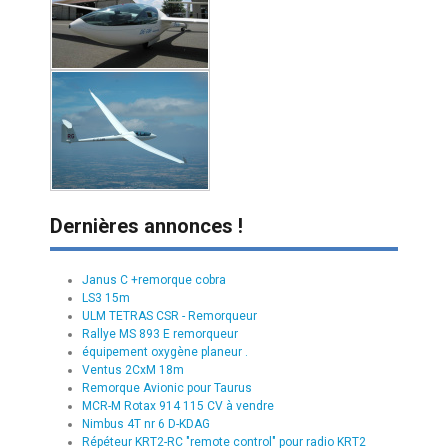
Dernières annonces !
Janus C +remorque cobra
LS3 15m
ULM TETRAS CSR - Remorqueur
Rallye MS 893 E remorqueur
équipement oxygène planeur .
Ventus 2CxM 18m
Remorque Avionic pour Taurus
MCR-M Rotax 914 115 CV à vendre
Nimbus 4T nr 6 D-KDAG
Répéteur KRT2-RC "remote control" pour radio KRT2