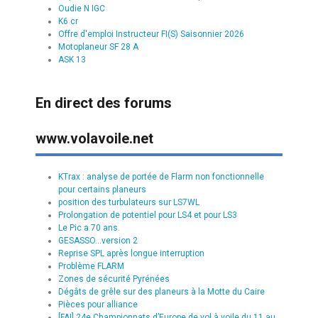
Oudie N IGC
K6 cr
Offre d'emploi Instructeur FI(S) Saisonnier 2026
Motoplaneur SF 28 A
ASK 13
En direct des forums
www.volavoile.net
KTrax : analyse de portée de Flarm non fonctionnelle
pour certains planeurs
position des turbulateurs sur LS7WL
Prolongation de potentiel pour LS4 et pour LS3
Le Pic a 70 ans.
GESASSO...version 2
Reprise SPL après longue interruption
Problème FLARM
Zones de sécurité Pyrénées
Dégâts de grêle sur des planeurs à la Motte du Caire
Pièces pour alliance
[FAI] 24e Championnats d’Europe de vol à voile du 11 au