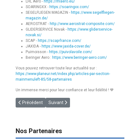
LHL Aero -
https://lhlaero.eu/
SOARINGXX -
https://soaringxx.com/
SEGELFLIEGEN MAGAZIN -
https://www.segelfliegen-
magazin.de/
AEROSTRAT -
http://www.aerostrat-composite.com/
GLIDERSERVICE Novak -
https://www.gliderservice-
novak.si/
SCAP -
https://scap-france.com/
JAXIDA -
https://www.jaxida-cover.de/
Puimoisson -
https://puivolavoile.com/
Beringer Aero :
https://www.beringer-aero.com/
Vous pouvez retrouver toute leur actualité sur :
https://www.planeur.net/index.php/articles-par-section-
mainmenuleft-85/58-partenaires
Un immense merci pour leur confiance et leur fidélité ! 💙
Article précédent : [PARTENAIRE] Soaringxx - T-shirt “ICE COL
Article suivant : [PARTENAIRE] TopMeteo : Nouve
Précédent
Suivant
Nos Partenaires