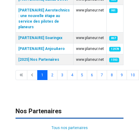
[PARTENAIRE] Aerotechnics
www.planeur.net
991
: une nouvelle étape au
service des pilotes de
planeurs
[PARTENAIRE] Soaringxx
www.planeur.net
867
[PARTENAIRE] AnjouAero
www.planeur.net
12978
[2025] Nos Partenaires
www.planeur.net
1593
1
2
3
4
5
6
7
8
9
10
Page 1 sur 41
Nos Partenaires
Tous nos partenaires