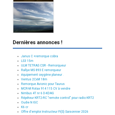
Dernières annonces !
Janus C +remorque cobra
LS3 15m
ULM TETRAS CSR - Remorqueur
Rallye MS 893 E remorqueur
équipement oxygène planeur .
Ventus 2CxM 18m
Remorque Avionic pour Taurus
MCR-M Rotax 914 115 CV à vendre
Nimbus 4T nr 6 D-KDAG
Répéteur KRT2-RC "remote control" pour radio KRT2
Oudie N IGC
K6 cr
Offre d'emploi Instructeur FI(S) Saisonnier 2026