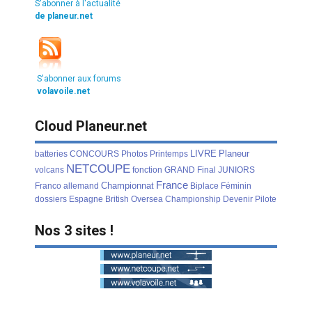
S'abonner à l'actualité
de planeur.net
S'abonner aux forums
volavoile.net
Cloud Planeur.net
LIVRE
Planeur
batteries
CONCOURS
Photos
Printemps
NETCOUPE
volcans
fonction
GRAND
Final
JUNIORS
France
Championnat
Franco
allemand
Biplace
Féminin
dossiers
Espagne
British
Oversea
Championship
Devenir
Pilote
Nos 3 sites !