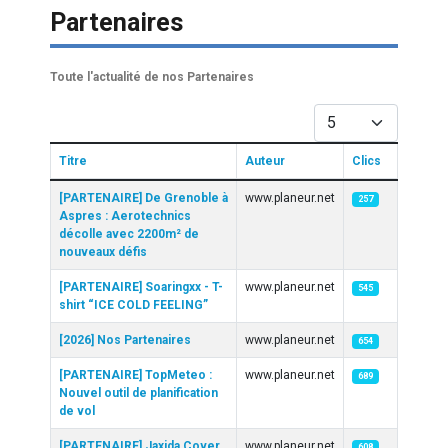
Partenaires
Toute l'actualité de nos Partenaires
Afficher #
Titre
Auteur
Clics
Articles
[PARTENAIRE] De Grenoble à
www.planeur.net
257
Aspres : Aerotechnics
décolle avec 2200m² de
nouveaux défis
[PARTENAIRE] Soaringxx - T-
www.planeur.net
545
shirt “ICE COLD FEELING”
[2026] Nos Partenaires
www.planeur.net
654
[PARTENAIRE] TopMeteo :
www.planeur.net
689
Nouvel outil de planification
de vol
[PARTENAIRE] Jaxida Cover
www.planeur.net
608