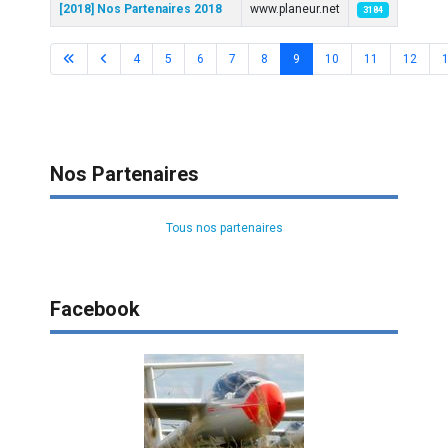
[2018] Nos Partenaires 2018
www.planeur.net
3184
4
5
6
7
8
9
10
11
12
Page 9 sur 41
Nos Partenaires
Tous nos partenaires
Facebook