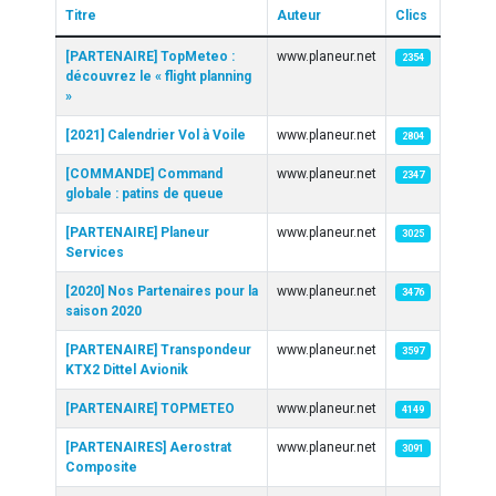
Titre
Auteur
Clics
Articles
[PARTENAIRE] TopMeteo :
www.planeur.net
2354
découvrez le « flight planning
»
[2021] Calendrier Vol à Voile
www.planeur.net
2804
[COMMANDE] Command
www.planeur.net
2347
globale : patins de queue
[PARTENAIRE] Planeur
www.planeur.net
3025
Services
[2020] Nos Partenaires pour la
www.planeur.net
3476
saison 2020
[PARTENAIRE] Transpondeur
www.planeur.net
3597
KTX2 Dittel Avionik
[PARTENAIRE] TOPMETEO
www.planeur.net
4149
[PARTENAIRES] Aerostrat
www.planeur.net
3091
Composite