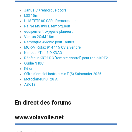
Janus C +remorque cobra
LS3 15m
ULM TETRAS CSR - Remorqueur
Rallye MS 893 E remorqueur
équipement oxygène planeur .
Ventus 2CxM 18m
Remorque Avionic pour Taurus
MCR-M Rotax 914 115 CV à vendre
Nimbus 4T nr 6 D-KDAG
Répéteur KRT2-RC "remote control" pour radio KRT2
Oudie N IGC
K6 cr
Offre d'emploi Instructeur FI(S) Saisonnier 2026
Motoplaneur SF 28 A
ASK 13
En direct des forums
www.volavoile.net