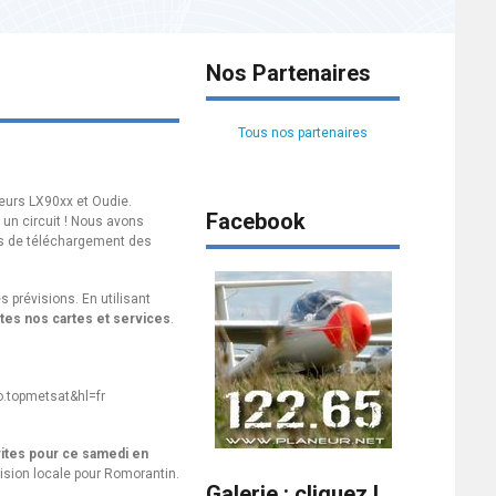
Nos Partenaires
Tous nos partenaires
leurs LX90xx et Oudie.
Facebook
 un circuit ! Nous avons
es de téléchargement des
s prévisions. En utilisant
utes nos cartes et services
.
o.topmetsat&hl=fr
rites pour ce samedi en
évision locale pour Romorantin.
Galerie : cliquez !