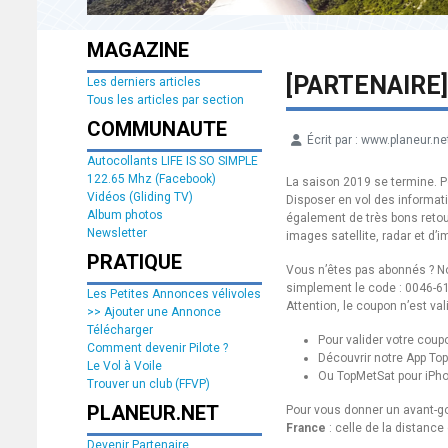
MAGAZINE
[PARTENAIRE
Les derniers articles
Tous les articles par section
COMMUNAUTE
Écrit par :
www.planeur.ne
Détails
Autocollants LIFE IS SO SIMPLE
122.65 Mhz (Facebook)
La saison 2019 se termine. Po
Vidéos (Gliding TV)
Disposer en vol des informati
Album photos
également de très bons reto
Newsletter
images satellite, radar et d’
PRATIQUE
Vous n’êtes pas abonnés ? Nous
simplement le code : 0046-
Les Petites Annonces vélivoles
Attention, le coupon n’est va
>> Ajouter une Annonce
Télécharger
Pour valider votre coupo
Comment devenir Pilote ?
Découvrir notre App To
Le Vol à Voile
Ou TopMetSat pour iPh
Trouver un club (FFVP)
PLANEUR.NET
Pour vous donner un avant-g
France
: celle de la distance
Devenir Partenaire