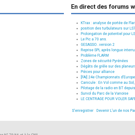
En direct des forums w
KTrax : analyse de portée de Fla
position des turbulateurs sur L
Prolongation de potentiel pour L
Le Pic a 70 ans.
GESASSO...version 2
Reprise SPL après longue interru
Problème FLARM
Zones de sécurité Pyrénées
Dégâts de grêle sur des planeurs
Pièces pour alliance
[FAI] 24e Championnats d’Europe 
Canicule : En Vol comme au Sol, 
Pilotage de la radio en BT depui
Survol du Parc de la Vanoise
LE CENTRAGE POUR VOLER SAFE :
S'enregistrer
Devenir L'un de nos Pa