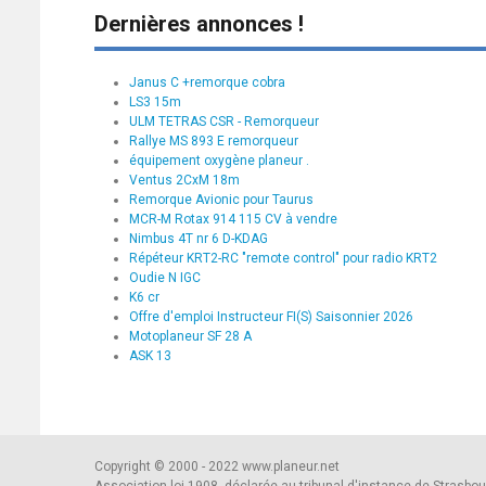
Dernières annonces !
Janus C +remorque cobra
LS3 15m
ULM TETRAS CSR - Remorqueur
Rallye MS 893 E remorqueur
équipement oxygène planeur .
Ventus 2CxM 18m
Remorque Avionic pour Taurus
MCR-M Rotax 914 115 CV à vendre
Nimbus 4T nr 6 D-KDAG
Répéteur KRT2-RC "remote control" pour radio KRT2
Oudie N IGC
K6 cr
Offre d'emploi Instructeur FI(S) Saisonnier 2026
Motoplaneur SF 28 A
ASK 13
Copyright © 2000 - 2022 www.planeur.net