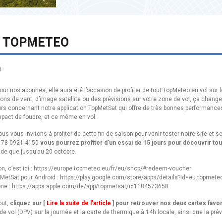
] TOPMETEO
t
ur nos abonnés, elle aura été l’occasion de profiter de tout TopMeteo en vol sur 
ons de vent, d’image satellite ou des prévisions sur votre zone de vol, ça change
urs concernant notre application TopMetSat qui offre de très bonnes performanc
impact de foudre, et ce même en vol.
 vous invitons à profiter de cette fin de saison pour venir tester notre site et se
6178-0921-4150
vous pourrez profiter d’un essai de 15 jours pour découvrir to
lide que jusqu’au 20 octobre.
n, c’est ici :
https://europe.topmeteo.eu/fr/eu/shop/#redeem-voucher
pMetSat pour Android :
https://play.google.com/store/apps/details?id=eu.topmete
one :
https://apps.apple.com/de/app/topmetsat/id1184573658
out,
cliquez sur [
Lire la suite de l'article
] pour retrouver nos deux cartes favo
 de vol (DPV) sur la journée et la carte de thermique à 14h locale, ainsi que la pr