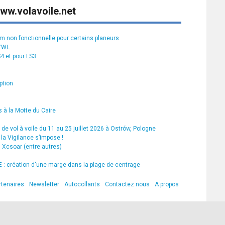
ww.volavoile.net
rm non fonctionnelle pour certains planeurs
S7WL
S4 et pour LS3
ption
 à la Motte du Caire
de vol à voile du 11 au 25 juillet 2026 à Ostrów, Pologne
la Vigilance s’impose !
s Xcsoar (entre autres)
 création d'une marge dans la plage de centrage
rtenaires
Newsletter
Autocollants
Contactez nous
A propos