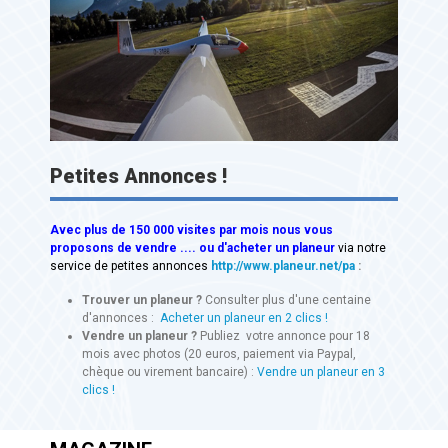
Petites Annonces !
Avec
plus de 150 000 visites
par mois nous vous
proposons de vendre .... ou d'acheter un planeur
via notre
service de petites annonces
http://www.planeur.net/pa
:
Trouver un planeur ?
Consulter plus d'une centaine
d'annonces :
Acheter un planeur en 2 clics !
Vendre un planeur ?
Publiez votre annonce pour 18
mois avec photos (20 euros, paiement via Paypal,
chèque ou virement bancaire) :
Vendre un planeur en 3
clics !