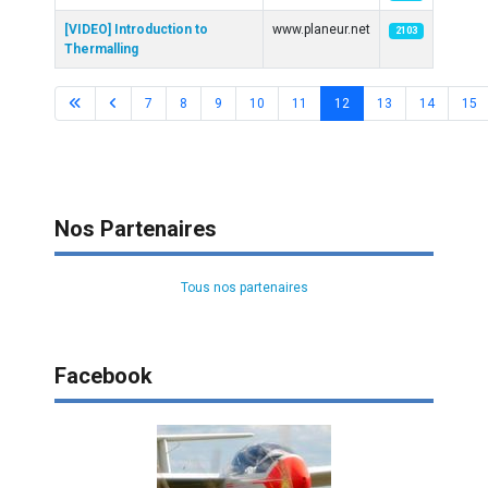
[VIDEO] Introduction to
www.planeur.net
2103
Thermalling
7
8
9
10
11
12
13
14
15
Page 12 sur 58
Nos Partenaires
Tous nos partenaires
Facebook