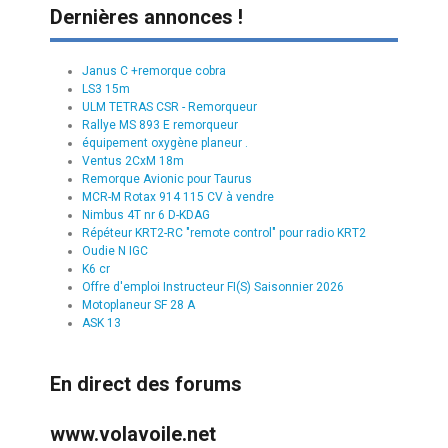
Dernières annonces !
Janus C +remorque cobra
LS3 15m
ULM TETRAS CSR - Remorqueur
Rallye MS 893 E remorqueur
équipement oxygène planeur .
Ventus 2CxM 18m
Remorque Avionic pour Taurus
MCR-M Rotax 914 115 CV à vendre
Nimbus 4T nr 6 D-KDAG
Répéteur KRT2-RC "remote control" pour radio KRT2
Oudie N IGC
K6 cr
Offre d'emploi Instructeur FI(S) Saisonnier 2026
Motoplaneur SF 28 A
ASK 13
En direct des forums
www.volavoile.net