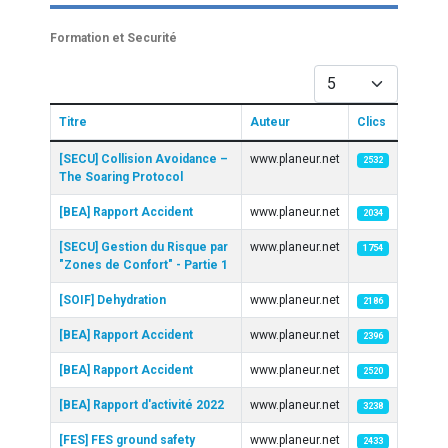
Formation et Securité
Afficher #
Titre
Auteur
Clics
Articles
[SECU] Collision Avoidance –
www.planeur.net
2532
The Soaring Protocol
[BEA] Rapport Accident
www.planeur.net
2034
[SECU] Gestion du Risque par
www.planeur.net
1754
"Zones de Confort" - Partie 1
[SOIF] Dehydration
www.planeur.net
2186
[BEA] Rapport Accident
www.planeur.net
2396
[BEA] Rapport Accident
www.planeur.net
2520
[BEA] Rapport d'activité 2022
www.planeur.net
3238
[FES] FES ground safety
www.planeur.net
2433