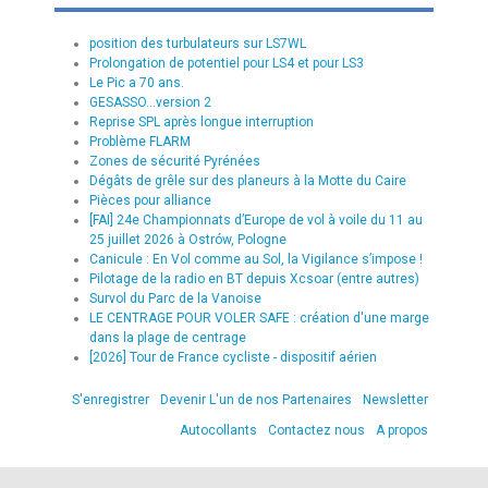
position des turbulateurs sur LS7WL
Prolongation de potentiel pour LS4 et pour LS3
Le Pic a 70 ans.
GESASSO...version 2
Reprise SPL après longue interruption
Problème FLARM
Zones de sécurité Pyrénées
Dégâts de grêle sur des planeurs à la Motte du Caire
Pièces pour alliance
[FAI] 24e Championnats d’Europe de vol à voile du 11 au
25 juillet 2026 à Ostrów, Pologne
Canicule : En Vol comme au Sol, la Vigilance s’impose !
Pilotage de la radio en BT depuis Xcsoar (entre autres)
Survol du Parc de la Vanoise
LE CENTRAGE POUR VOLER SAFE : création d'une marge
dans la plage de centrage
[2026] Tour de France cycliste - dispositif aérien
S'enregistrer
Devenir L'un de nos Partenaires
Newsletter
Autocollants
Contactez nous
A propos