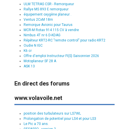
ULM TETRAS CSR - Remorqueur
Rallye MS 893 E remorqueur
équipement oxygène planeur .
Ventus 2CxM 18m
Remorque Avionic pour Taurus
MCR-M Rotax 914 115 CV à vendre
Nimbus 4T nr 6 D-KDAG
Répéteur KRT2-RC "remote control" pour radio KRT2
Oudie N IGC
K6 cr
Offre d'emploi Instructeur FI(S) Saisonnier 2026
Motoplaneur SF 28 A
ASK 13
En direct des forums
www.volavoile.net
position des turbulateurs sur LS7WL
Prolongation de potentiel pour LS4 et pour LS3
Le Pic a 70 ans.