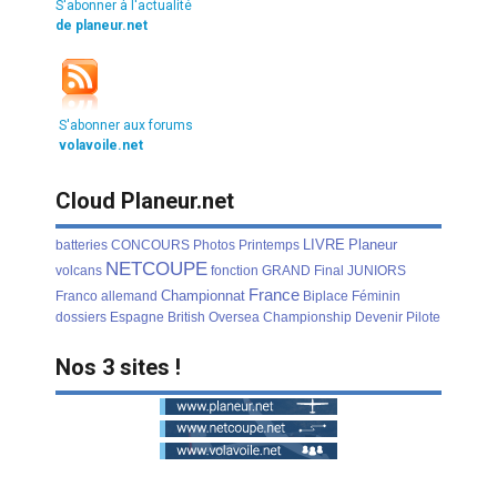
S'abonner à l'actualité
de planeur.net
S'abonner aux forums
volavoile.net
Cloud Planeur.net
LIVRE
Planeur
batteries
CONCOURS
Photos
Printemps
NETCOUPE
volcans
fonction
GRAND
Final
JUNIORS
France
Championnat
Franco
allemand
Biplace
Féminin
dossiers
Espagne
British
Oversea
Championship
Devenir
Pilote
Nos 3 sites !