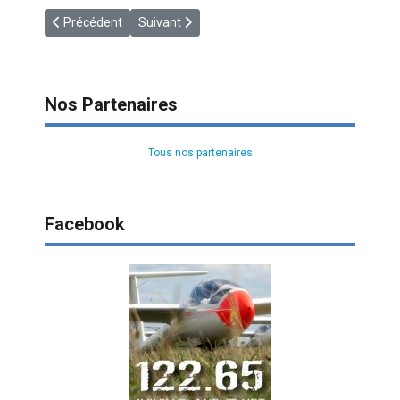
Article précédent : [SECU] Collision Avoidance – The Soaring P
Article suivant : [SECU] Gestion du Risque par 
Précédent
Suivant
Nos Partenaires
Tous nos partenaires
Facebook