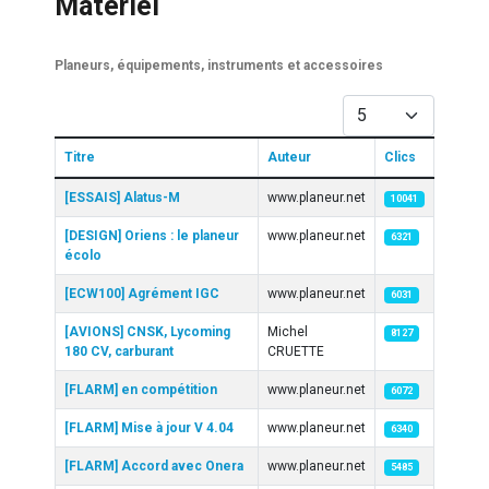
Matériel
Planeurs, équipements, instruments et accessoires
Afficher #
Titre
Auteur
Clics
Articles
[ESSAIS] Alatus-M
www.planeur.net
10041
[DESIGN] Oriens : le planeur
www.planeur.net
6321
écolo
[ECW100] Agrément IGC
www.planeur.net
6031
[AVIONS] CNSK, Lycoming
Michel
8127
180 CV, carburant
CRUETTE
[FLARM] en compétition
www.planeur.net
6072
[FLARM] Mise à jour V 4.04
www.planeur.net
6340
[FLARM] Accord avec Onera
www.planeur.net
5485