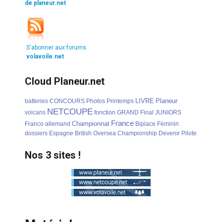
de planeur.net
S'abonner aux forums
volavoile.net
Cloud Planeur.net
LIVRE
Planeur
batteries
CONCOURS
Photos
Printemps
NETCOUPE
volcans
fonction
GRAND
Final
JUNIORS
France
Championnat
Franco
allemand
Biplace
Féminin
dossiers
Espagne
British
Oversea
Championship
Devenir
Pilote
Nos 3 sites !