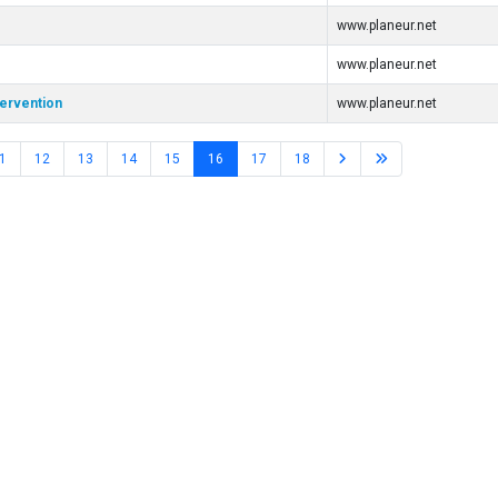
www.planeur.net
www.planeur.net
tervention
www.planeur.net
1
12
13
14
15
16
17
18