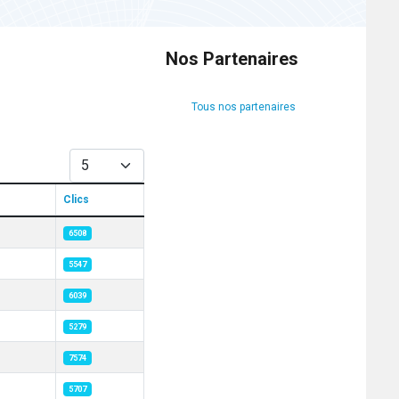
Nos Partenaires
Tous nos partenaires
Afficher #
Clics
6508
5547
6039
5279
7574
5707