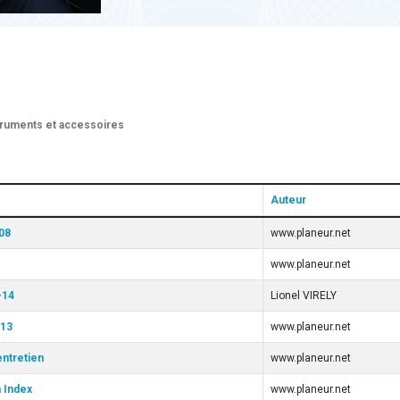
truments et accessoires
Auteur
08
www.planeur.net
www.planeur.net
-14
Lionel VIRELY
-13
www.planeur.net
ntretien
www.planeur.net
 Index
www.planeur.net