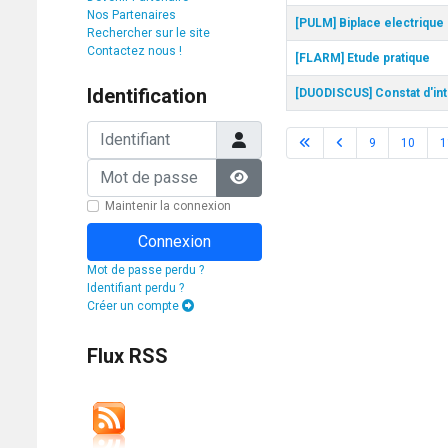
Nos Partenaires
[PULM] Biplace electrique
Rechercher sur le site
Contactez nous !
[FLARM] Etude pratique
Identification
[DUODISCUS] Constat d'in
Identifiant
9
10
1
Mot de passe
Afficher le mot de passe
Maintenir la connexion
Connexion
Mot de passe perdu ?
Identifiant perdu ?
Créer un compte
Flux RSS