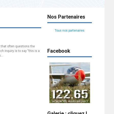
Nos Partenaires
Tous nos partenaires
, that often questions the
Facebook
 inquiry is to say "this is a
...
Galerie : cliquez !