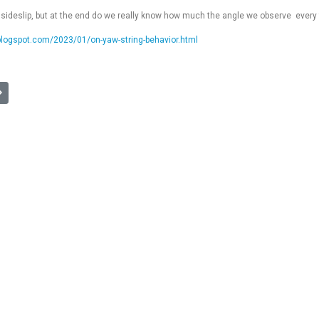
 sideslip, but at the end do we really know how much the angle we observe every fl
.blogspot.com/2023/01/on-yaw-string-behavior.html
2] Bilan du BEA pour les planeurs en 2022
suivant : [CHAMPS] Repérage champs dans la vallée du Verdon