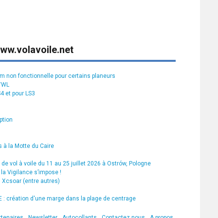
ww.volavoile.net
rm non fonctionnelle pour certains planeurs
S7WL
S4 et pour LS3
ption
 à la Motte du Caire
de vol à voile du 11 au 25 juillet 2026 à Ostrów, Pologne
la Vigilance s’impose !
s Xcsoar (entre autres)
 création d'une marge dans la plage de centrage
rtenaires
Newsletter
Autocollants
Contactez nous
A propos