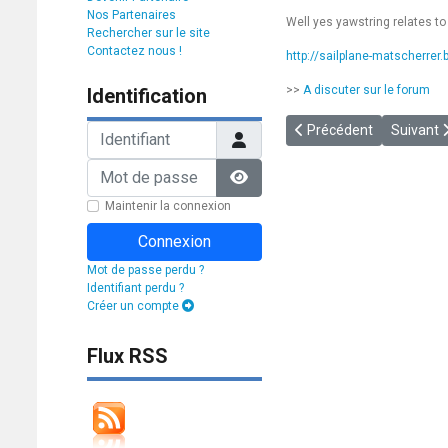
Nos Partenaires
Well yes yawstring relates to
Rechercher sur le site
Contactez nous !
http://sailplane-matscherrer
>>
A discuter sur le forum
Identification
Article précédent : [202
Article 
Identifiant
Précédent
Suivant
Mot de passe
Afficher le mot de passe
Maintenir la connexion
Connexion
Mot de passe perdu ?
Identifiant perdu ?
Créer un compte
Flux RSS