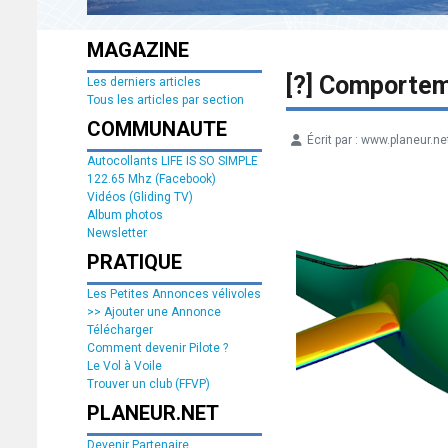
MAGAZINE
[?] Comporteme
Les derniers articles
Tous les articles par section
COMMUNAUTE
Écrit par :
www.planeur.ne
Détails
Autocollants LIFE IS SO SIMPLE
122.65 Mhz (Facebook)
Vidéos (Gliding TV)
Album photos
Newsletter
PRATIQUE
Les Petites Annonces vélivoles
>> Ajouter une Annonce
Télécharger
Comment devenir Pilote ?
Le Vol à Voile
Trouver un club (FFVP)
PLANEUR.NET
Devenir Partenaire