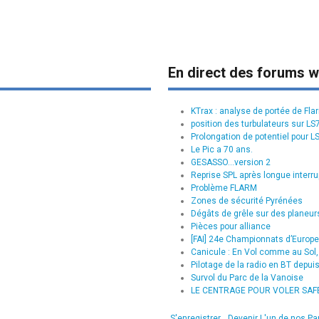
En direct des forums w
KTrax : analyse de portée de Fla
position des turbulateurs sur L
Prolongation de potentiel pour L
Le Pic a 70 ans.
GESASSO...version 2
Reprise SPL après longue interru
Problème FLARM
Zones de sécurité Pyrénées
Dégâts de grêle sur des planeurs
Pièces pour alliance
[FAI] 24e Championnats d’Europe 
Canicule : En Vol comme au Sol, 
Pilotage de la radio en BT depui
Survol du Parc de la Vanoise
LE CENTRAGE POUR VOLER SAFE :
S'enregistrer
Devenir L'un de nos Pa