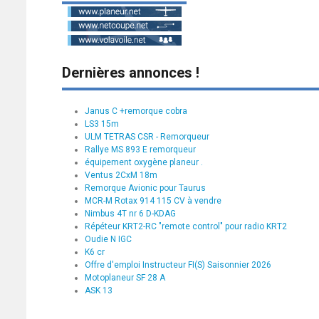
Dernières annonces !
Janus C +remorque cobra
LS3 15m
ULM TETRAS CSR - Remorqueur
Rallye MS 893 E remorqueur
équipement oxygène planeur .
Ventus 2CxM 18m
Remorque Avionic pour Taurus
MCR-M Rotax 914 115 CV à vendre
Nimbus 4T nr 6 D-KDAG
Répéteur KRT2-RC "remote control" pour radio KRT2
Oudie N IGC
K6 cr
Offre d'emploi Instructeur FI(S) Saisonnier 2026
Motoplaneur SF 28 A
ASK 13