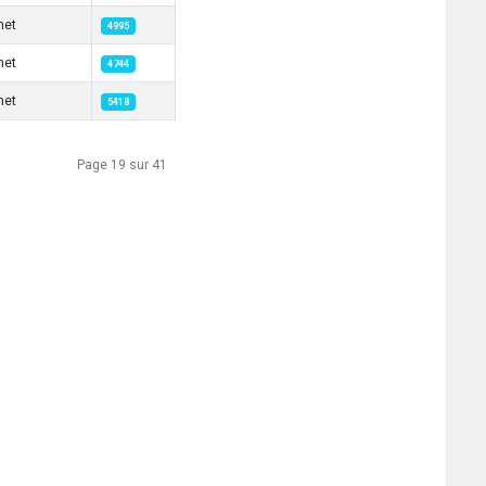
net
4995
net
4744
net
5418
Page 19 sur 41