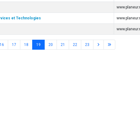
www.planeur.
vices et Technologies
www.planeur.
www.planeur.
16
17
18
19
20
21
22
23