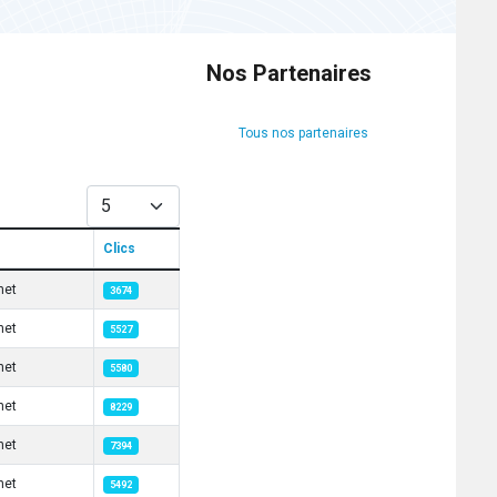
Nos Partenaires
Tous nos partenaires
Afficher #
Clics
net
3674
net
5527
net
5580
net
8229
net
7394
net
5492