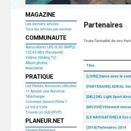
MAGAZINE
Partenaires
Les derniers articles
Tous les articles par section
COMMUNAUTE
Toute l'actualité de nos Par
Autocollants LIFE IS SO SIMPLE
122.65 Mhz (Facebook)
Vidéos (Gliding TV)
Album photos
Titre
Newsletter
Articles
PRATIQUE
[LIVRE] Danse avec le ven
Les Petites Annonces vélivoles
[PARTENAIRE] AERIAL Ser
>> Ajouter une Annonce
Télécharger
[DKL] DKL Light Sport Aircr
Comment devenir Pilote ?
[MILVUS] Vêtement innovan
Le Vol à Voile
Trouver un club (FFVP)
[LX NAVIGATION] LX Eos 
PLANEUR.NET
[2014] Partenaires 2014
Devenir Partenaire