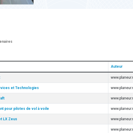
tenaires
Auteur
t
www.planeur.
vices et Technologies
www.planeur.
aft
www.planeur.
t pour pilotes de vol à voile
www.planeur.
et LX Zeus
www.planeur.
www.planeur.