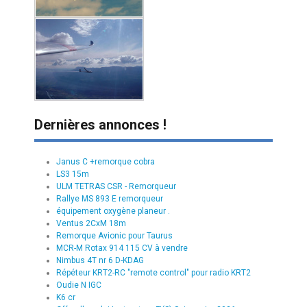
Dernières annonces !
Janus C +remorque cobra
LS3 15m
ULM TETRAS CSR - Remorqueur
Rallye MS 893 E remorqueur
équipement oxygène planeur .
Ventus 2CxM 18m
Remorque Avionic pour Taurus
MCR-M Rotax 914 115 CV à vendre
Nimbus 4T nr 6 D-KDAG
Répéteur KRT2-RC "remote control" pour radio KRT2
Oudie N IGC
K6 cr