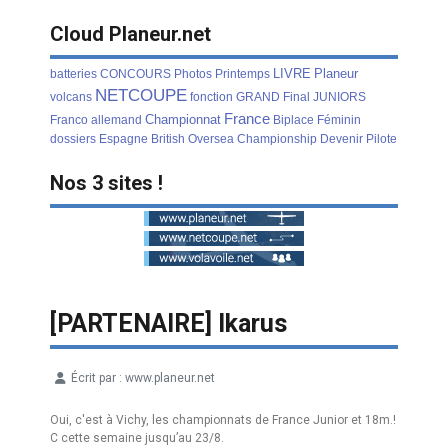
Cloud Planeur.net
LIVRE
Planeur
batteries
CONCOURS
Photos
Printemps
NETCOUPE
volcans
fonction
GRAND
Final
JUNIORS
France
Championnat
Franco
allemand
Biplace
Féminin
dossiers
Espagne
British
Oversea
Championship
Devenir
Pilote
Nos 3 sites !
[PARTENAIRE] Ikarus
Écrit par :
www.planeur.net
Détails
Oui, c'est à Vichy, les championnats de France Junior et 18m.!
C cette semaine jusqu’au 23/8.