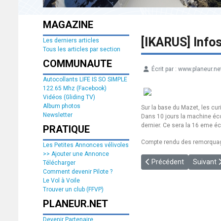
MAGAZINE
[IKARUS] Info
Les derniers articles
Tous les articles par section
COMMUNAUTE
Écrit par :
www.planeur.ne
Détails
Autocollants LIFE IS SO SIMPLE
122.65 Mhz (Facebook)
Vidéos (Gliding TV)
Album photos
Sur la base du Mazet, les cur
Newsletter
Dans 10 jours la machine écol
dernier. Ce sera la 16 eme é
PRATIQUE
Compte rendu des remorquag
Les Petites Annonces vélivoles
>> Ajouter une Annonce
Article précédent : [201
Article s
Précédent
Suivant
Télécharger
Comment devenir Pilote ?
Le Vol à Voile
Trouver un club (FFVP)
PLANEUR.NET
Devenir Partenaire