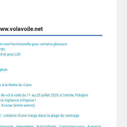
ww.volavoile.net
rm non fonctionnelle pour certains planeurs
S7WL
S4 et pour LS3
ption
 à la Motte du Caire
de vol à voile du 11 au 25 juillet 2026 à Ostrów, Pologne
la Vigilance s’impose !
s Xcsoar (entre autres)
 création d'une marge dans la plage de centrage
rtenaires
Newsletter
Autocollants
Contactez nous
A propos