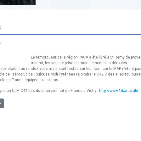
s
t
Le remorqueur de la région PACA a été livré à St Remy de proven
mistral, les vols de prise en main se sont bien déroulés.
ieux étaient au rendez-vous mais sont restés sur leur faim car le MAP n’étant pas
e de l’aéroclub de Toulouse Midi Pyrénées rejoindra le C42 C des ailes toulousai
cole en France équipée d’un Ikarus
es en ULM C42 lors du championnat de France a Vichy :
http://www4.ikarus-ul
4] Partenaires 2014
uivant : [PARTENAIRE] AERIAL Services et Technologies