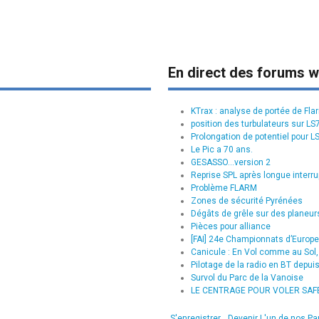
En direct des forums w
KTrax : analyse de portée de Fla
position des turbulateurs sur L
Prolongation de potentiel pour L
Le Pic a 70 ans.
GESASSO...version 2
Reprise SPL après longue interru
Problème FLARM
Zones de sécurité Pyrénées
Dégâts de grêle sur des planeurs
Pièces pour alliance
[FAI] 24e Championnats d’Europe 
Canicule : En Vol comme au Sol, 
Pilotage de la radio en BT depui
Survol du Parc de la Vanoise
LE CENTRAGE POUR VOLER SAFE :
S'enregistrer
Devenir L'un de nos Pa