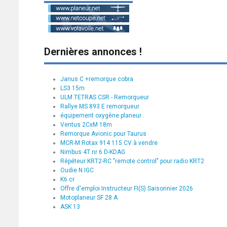
Dernières annonces !
Janus C +remorque cobra
LS3 15m
ULM TETRAS CSR - Remorqueur
Rallye MS 893 E remorqueur
équipement oxygène planeur .
Ventus 2CxM 18m
Remorque Avionic pour Taurus
MCR-M Rotax 914 115 CV à vendre
Nimbus 4T nr 6 D-KDAG
Répéteur KRT2-RC "remote control" pour radio KRT2
Oudie N IGC
K6 cr
Offre d'emploi Instructeur FI(S) Saisonnier 2026
Motoplaneur SF 28 A
ASK 13