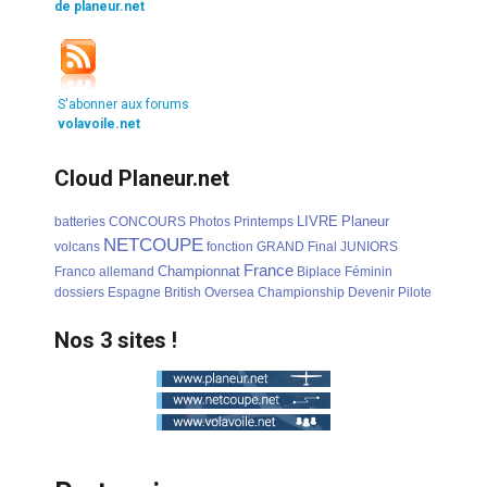
de planeur.net
S'abonner aux forums
volavoile.net
Cloud Planeur.net
LIVRE
Planeur
batteries
CONCOURS
Photos
Printemps
NETCOUPE
volcans
fonction
GRAND
Final
JUNIORS
France
Championnat
Franco
allemand
Biplace
Féminin
dossiers
Espagne
British
Oversea
Championship
Devenir
Pilote
Nos 3 sites !