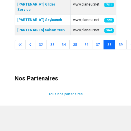
[PARTENARIAT] Glider
www.planeur.net
7111
Service
[PARTENARIAT] Skylaunch
www.planeur.net
7298
[PARTENAIRES] Saison 2009
www.planeur.net
5968
32
33
34
35
36
37
38
39
Page 38 sur 41
Nos Partenaires
Tous nos partenaires