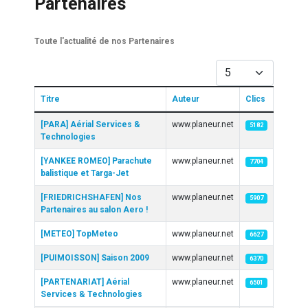
Partenaires
Toute l'actualité de nos Partenaires
Afficher #
Titre
Auteur
Clics
Articles
[PARA] Aérial Services &
www.planeur.net
5182
Technologies
[YANKEE ROMEO] Parachute
www.planeur.net
7704
balistique et Targa-Jet
[FRIEDRICHSHAFEN] Nos
www.planeur.net
5907
Partenaires au salon Aero !
[METEO] TopMeteo
www.planeur.net
6627
[PUIMOISSON] Saison 2009
www.planeur.net
6370
[PARTENARIAT] Aérial
www.planeur.net
6501
Services & Technologies