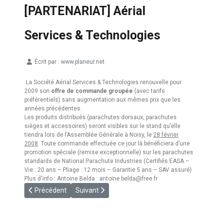
[PARTENARIAT] Aérial
Services & Technologies
Écrit par :
www.planeur.net
Détails
La Société Aérial Services & Technologies renouvelle pour
2009 son
offre de commande groupée
(avec tarifs
préférentiels) sans augmentation aux mêmes prix que les
années précédentes.
Les produits distribués (parachutes dorsaux, parachutes
sièges et accessoires) seront visibles sur le stand qu’elle
tiendra lors de l’Assemblée Générale à Noisy, le
28 février
2008
. Toute commande effectuée ce jour là bénéficiera d’une
promotion spéciale (remise exceptionnelle) sur les parachutes
standards de National Parachute Industries (Certifiés EASA –
Vie : 20 ans – Pliage : 12 mois – Garantie 5 ans – SAV assuré)
Plus d'info : Antoine Belda :
antoine.belda@free.fr
Article précédent : [PUIMOISSON] Saison 2009
Article suivant : [PARTENARIAT] Glider Service
Précédent
Suivant