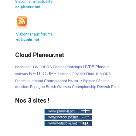
S'abonner à l'actualité
de planeur.net
S'abonner aux forums
volavoile.net
Cloud Planeur.net
LIVRE
Planeur
batteries
CONCOURS
Photos
Printemps
NETCOUPE
volcans
fonction
GRAND
Final
JUNIORS
France
Championnat
Franco
allemand
Biplace
Féminin
dossiers
Espagne
British
Oversea
Championship
Devenir
Pilote
Nos 3 sites !