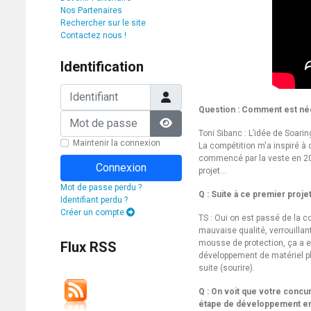
Nos Partenaires
Rechercher sur le site
Contactez nous !
Identification
Identifiant
Question : Comment est née
Mot de passe
Toni Sibanc : L’idée de Soari
Afficher le mot de passe
Maintenir la connexion
La compétition m'a inspiré à 
commencé par la veste en 200
Connexion
projet…
Mot de passe perdu ?
Q : Suite à ce premier proje
Identifiant perdu ?
Créer un compte
TS : Oui on est passé de la c
mauvaise qualité, verrouillan
mousse de protection, ça a e
Flux RSS
développement de matériel pl
suite (sourire).
Q : On voit que votre concu
étape de développement ens