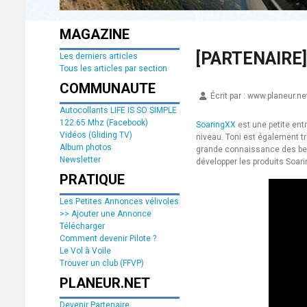
MAGAZINE
[PARTENAIRE]
Les derniers articles
Tous les articles par section
COMMUNAUTE
Écrit par :
www.planeur.ne
Détails
Autocollants LIFE IS SO SIMPLE
122.65 Mhz (Facebook)
SoaringXX
est une petite ent
Vidéos (Gliding TV)
niveau. Toni est également 
Album photos
grande connaissance des beso
Newsletter
développer les produits Soari
PRATIQUE
Les Petites Annonces vélivoles
>> Ajouter une Annonce
Télécharger
Comment devenir Pilote ?
Le Vol à Voile
Trouver un club (FFVP)
PLANEUR.NET
Devenir Partenaire