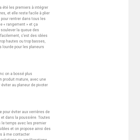
 été les premiers à intégrer
s, et elle reste facile à plier
 pour rentrer dans tous les
de « rangement » et ça
r soulever la queue des
 facilement, c’est des idées
 trop hautes ou trop basses,
s lourde pour les planeurs
donc on a bossé plus
un produit mature, avec une
éviter au planeur de pivoter
e pour éviter aux verrières de
l et dans la poussière. Toutes
s le temps avec les premier
sibles et on propose ainsi des
pas à me contacter
créations ou améliorations