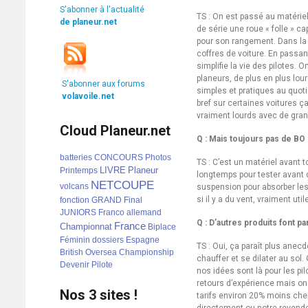
S'abonner à l'actualité
TS : On est passé au matériel
de planeur.net
de série une roue « folle » ca
pour son rangement. Dans la f
coffres de voiture. En passan
simplifie la vie des pilotes.
planeurs, de plus en plus lou
S'abonner aux forums
simples et pratiques au quotid
volavoile.net
bref sur certaines voitures ç
vraiment lourds avec de grand
Cloud Planeur.net
Q : Mais toujours pas de BO q
batteries
CONCOURS
Photos
TS : C’est un matériel avant t
LIVRE
Planeur
Printemps
longtemps pour tester avant d
NETCOUPE
volcans
suspension pour absorber les 
si il y a du vent, vraiment ut
fonction
GRAND
Final
JUNIORS
Franco
allemand
Q : D’autres produits font par
France
Championnat
Biplace
Féminin
dossiers
Espagne
TS : Oui, ça paraît plus anec
British
Oversea
Championship
chauffer et se dilater au sol.
Devenir
Pilote
nos idées sont là pour les pi
retours d’expérience mais on 
Nos 3 sites !
tarifs environ 20% moins cher
directement ou notre revend