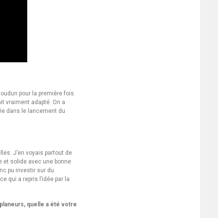
soudun pour la première fois.
ait vraiment adapté. On a
sée dans le lancement du
les. J’en voyais partout de
le et solide avec une bonne
c pu investir sur du
qui a repris l’idée par la
laneurs, quelle a été votre