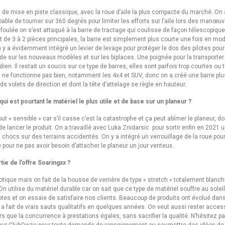
 de mise en piste classique, avec la roue d’aile la plus compacte du marché. On a
pable de tourner sur 360 degrés pour limiter les efforts sur l’aile lors des manœuvre
oulée on s’est attaqué à la barre de tractage qui coulisse de façon télescopique
t de 3 à 2 pièces principales, la barre est simplement plus courte une fois en mo
 On y a évidemment intégré un levier de levage pour protéger le dos des pilotes pou
rde sur les nouveaux modèles et sur les biplaces. Une poignée pour la transporter
ien. Il restait un soucis sur ce type de barres, elles sont parfois trop courtes ou
a ne fonctionne pas bien, notamment les 4x4 et SUV, donc on a créé une barre plu
s volets de direction et dont la tête d’attelage se règle en hauteur.
ui est pourtant le matériel le plus utile et de base sur un planeur ?
out « sensible » car s’il casse c’est la catastrophe et ça peut abîmer le planeur, 
e lancer le produit. On a travaillé avec Luka Znidarsic pour sortir enfin en 2021 
chocs sur des terrains accidentés. On y a intégré un verrouillage de la roue pour 
ile pour ne pas avoir besoin d’attacher le planeur un jour venteux.
tie de l’offre Soaringxx ?
dotique mais on fait de la housse de verrière de type « stretch » totalement blanch
 On utilise du matériel durable car on sait que ce type de matériel souffre au solei
lotes et on essaie de satisfaire nos clients. Beaucoup de produits ont évolué dan
a fait de vrais sauts qualitatifs en quelques années. On veut aussi rester acces
s que la concurrence à prestations égales, sans sacrifier la qualité. N’hésitez 
eur ClubOwze pour toute demande de renseignement ou soumettre des idées de 