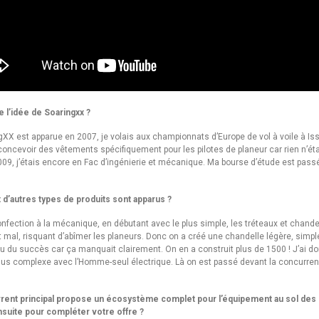
 l’idée de Soaringxx ?
ngXX est apparue en 2007, je volais aux championnats d’Europe de vol à voile à Is
concevoir des vêtements spécifiquement pour les pilotes de planeur car rien n’ét
9, j’étais encore en Fac d’ingénierie et mécanique. Ma bourse d’étude est pas
t d’autres types de produits sont apparus ?
onfection à la mécanique, en débutant avec le plus simple, les tréteaux et chandel
t mal, risquant d’abîmer les planeurs. Donc on a créé une chandelle légère, simp
u du succès car ça manquait clairement. On en a construit plus de 1500 ! J’ai don
us complexe avec l’Homme-seul électrique. Là on est passé devant la concurrence 
rrent principal propose un écosystème complet pour l’équipement au sol des p
uite pour compléter votre offre ?