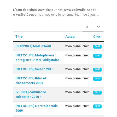
L'actu des sites www.planeur.net, www.volavoile.net et
www.NetCoupe.net
: nouvelle fonctionnalité, mise à jour, ....
Afficher #
Titre
Auteur
Clics
Articles
[SUPPORT] Mois d'Août
www.planeur.net
7482
[NETCOUPE] Motoplaneur :
www.planeur.net
7587
enregistreur MdP obligatoire
[NETCOUPE] Saison 2010
www.planeur.net
6995
[NETCOUPE] Bilan et
www.planeur.net
7927
classements 2009
[VIIIIITE] commande
www.planeur.net
6916
calendrier 2010 !
[NETCOUPE] Controles vols
www.planeur.net
7024
2009