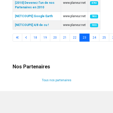
[2010] Devenez l'un de nos
www.planeur.net
8740
Partenaires en 2010
[NETCOUPE] Google Earth
www.planeur.net
7832
[NETCOUPE] 4/8 de cu !
www.planeur.net
7055
18
19
20
21
22
23
24
25
Page 23 sur 29
Nos Partenaires
Tous nos partenaires