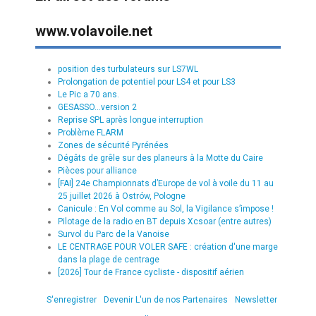
www.volavoile.net
position des turbulateurs sur LS7WL
Prolongation de potentiel pour LS4 et pour LS3
Le Pic a 70 ans.
GESASSO...version 2
Reprise SPL après longue interruption
Problème FLARM
Zones de sécurité Pyrénées
Dégâts de grêle sur des planeurs à la Motte du Caire
Pièces pour alliance
[FAI] 24e Championnats d’Europe de vol à voile du 11 au
25 juillet 2026 à Ostrów, Pologne
Canicule : En Vol comme au Sol, la Vigilance s’impose !
Pilotage de la radio en BT depuis Xcsoar (entre autres)
Survol du Parc de la Vanoise
LE CENTRAGE POUR VOLER SAFE : création d'une marge
dans la plage de centrage
[2026] Tour de France cycliste - dispositif aérien
S'enregistrer
Devenir L'un de nos Partenaires
Newsletter