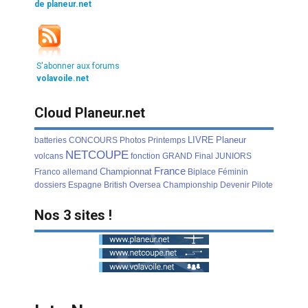
de planeur.net
S'abonner aux forums
volavoile.net
Cloud Planeur.net
LIVRE
Planeur
batteries
CONCOURS
Photos
Printemps
NETCOUPE
volcans
fonction
GRAND
Final
JUNIORS
France
Championnat
Franco
allemand
Biplace
Féminin
dossiers
Espagne
British
Oversea
Championship
Devenir
Pilote
Nos 3 sites !