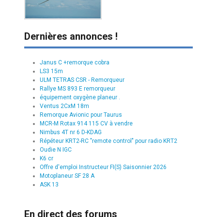
Dernières annonces !
Janus C +remorque cobra
LS3 15m
ULM TETRAS CSR - Remorqueur
Rallye MS 893 E remorqueur
équipement oxygène planeur .
Ventus 2CxM 18m
Remorque Avionic pour Taurus
MCR-M Rotax 914 115 CV à vendre
Nimbus 4T nr 6 D-KDAG
Répéteur KRT2-RC "remote control" pour radio KRT2
Oudie N IGC
K6 cr
Offre d'emploi Instructeur FI(S) Saisonnier 2026
Motoplaneur SF 28 A
ASK 13
En direct des forums