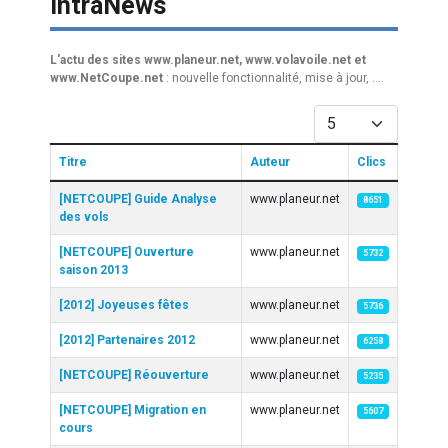
IntraNews
L'actu des sites www.planeur.net, www.volavoile.net et
www.NetCoupe.net
: nouvelle fonctionnalité, mise à jour, ....
Afficher #
Titre
Auteur
Clics
Articles
[NETCOUPE] Guide Analyse
www.planeur.net
8651
des vols
[NETCOUPE] Ouverture
www.planeur.net
5732
saison 2013
[2012] Joyeuses fêtes
www.planeur.net
5736
[2012] Partenaires 2012
www.planeur.net
6258
[NETCOUPE] Réouverture
www.planeur.net
5235
[NETCOUPE] Migration en
www.planeur.net
5607
cours