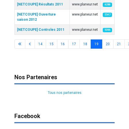
[NETCOUPE] Résultats 2011
www.planeur.net
6288
[NETCOUPE] Ouverture
www.planeur.net
5547
saison 2012
[NETCOUPE] Controles 2011
www.planeur.net
5096
14
15
16
17
18
19
20
21
Page 19 sur 29
Nos Partenaires
Tous nos partenaires
Facebook