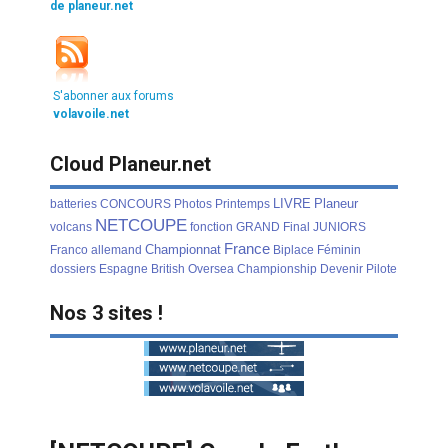
de planeur.net
S'abonner aux forums
volavoile.net
Cloud Planeur.net
LIVRE
Planeur
batteries
CONCOURS
Photos
Printemps
NETCOUPE
volcans
fonction
GRAND
Final
JUNIORS
France
Championnat
Franco
allemand
Biplace
Féminin
dossiers
Espagne
British
Oversea
Championship
Devenir
Pilote
Nos 3 sites !