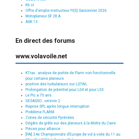
K6 cr
Offre d'emploi Instructeur FI(S) Saisonnier 2026
Motoplaneur SF 28 A
ASK 13
En direct des forums
www.volavoile.net
KTrax : analyse de portée de Flarm non fonctionnelle
pour certains planeurs
position des turbulateurs sur LS7WL
Prolongation de potentiel pour LS4 et pour LS3
Le Pic a 70 ans.
GESASSO...version 2
Reprise SPL après longue interruption
Problème FLARM
Zones de sécurité Pyrénées
Dégâts de grêle sur des planeurs à la Motte du Caire
Pièces pour alliance
[FAI] 24e Championnats d’Europe de vol à voile du 11 au