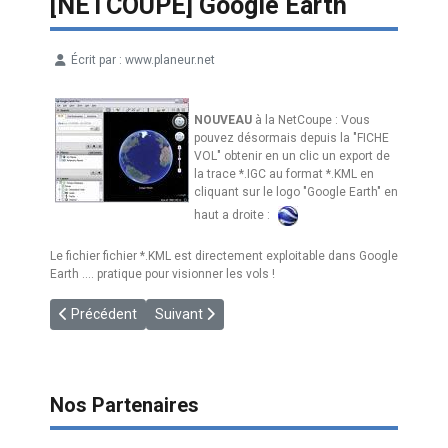
[NETCOUPE] Google Earth
Écrit par :
www.planeur.net
Détails
NOUVEAU
à la NetCoupe : Vous
pouvez désormais depuis la "FICHE
VOL" obtenir en un clic un export de
la trace *.IGC au format *.KML en
cliquant sur le logo "Google Earth" en
haut a droite :
Le fichier fichier *.KML est directement exploitable dans Google
Earth .... pratique pour visionner les vols !
Article précédent : [2010] Devenez l'un de nos Partenaires en
Article suivant : [NETCOUPE] 4/8 de cu !
Précédent
Suivant
Nos Partenaires