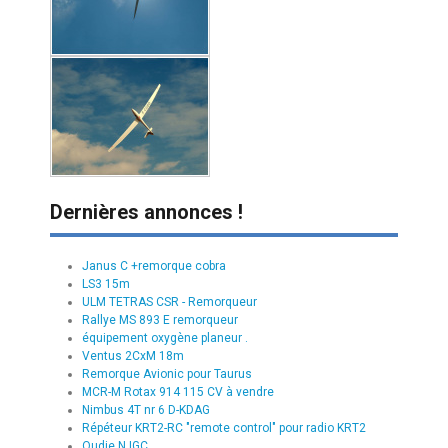
Dernières annonces !
Janus C +remorque cobra
LS3 15m
ULM TETRAS CSR - Remorqueur
Rallye MS 893 E remorqueur
équipement oxygène planeur .
Ventus 2CxM 18m
Remorque Avionic pour Taurus
MCR-M Rotax 914 115 CV à vendre
Nimbus 4T nr 6 D-KDAG
Répéteur KRT2-RC "remote control" pour radio KRT2
Oudie N IGC