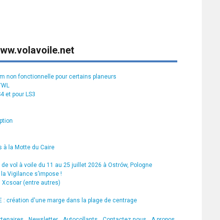
ww.volavoile.net
rm non fonctionnelle pour certains planeurs
S7WL
S4 et pour LS3
ption
 à la Motte du Caire
de vol à voile du 11 au 25 juillet 2026 à Ostrów, Pologne
la Vigilance s’impose !
s Xcsoar (entre autres)
 création d'une marge dans la plage de centrage
rtenaires
Newsletter
Autocollants
Contactez nous
A propos