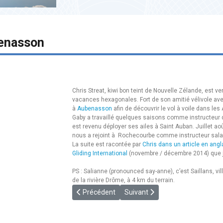
enasson
Chris Streat, kiwi bon teint de Nouvelle Zélande, est 
vacances hexagonales. Fort de son amitié vélivole avec G
à
Aubenasson
afin de découvrir le vol à voile dans les 
Gaby a travaillé quelques saisons comme instructeur d
est revenu déployer ses ailes à Saint Auban. Juillet aoû
nous a rejoint à Rochecourbe comme instructeur salar
La suite est racontée par
Chris dans un article en angl
Gliding International
(novembre / décembre 2014) que je 
PS : Salianne (pronounced say-anne), c’est Saillans, vil
de la rivière Drôme, à 4 km du terrain.
Article précédent : [PUIMOISSON] Recherche 
Article suivant : [LLAGONNE] J
Précédent
Suivant