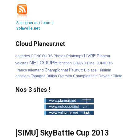
S'abonner aux forums
volavoile.net
Cloud Planeur.net
LIVRE
Planeur
batteries
CONCOURS
Photos
Printemps
NETCOUPE
volcans
fonction
GRAND
Final
JUNIORS
France
Championnat
Franco
allemand
Biplace
Féminin
dossiers
Espagne
British
Oversea
Championship
Devenir
Pilote
Nos 3 sites !
[SIMU] SkyBattle Cup 2013