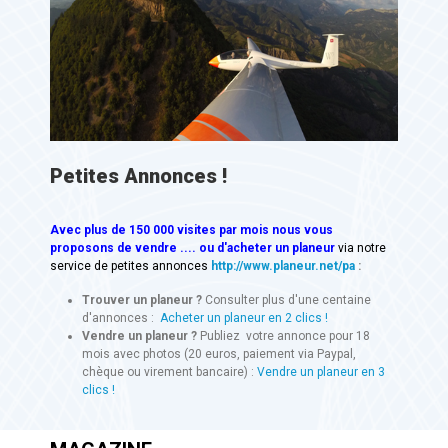
Petites Annonces !
Avec
plus de 150 000 visites
par mois nous vous
proposons de vendre .... ou d'acheter un planeur
via notre
service de petites annonces
http://www.planeur.net/pa
:
Trouver un planeur ?
Consulter plus d'une centaine
d'annonces :
Acheter un planeur en 2 clics !
Vendre un planeur ?
Publiez votre annonce pour 18
mois avec photos (20 euros, paiement via Paypal,
chèque ou virement bancaire) :
Vendre un planeur en 3
clics !