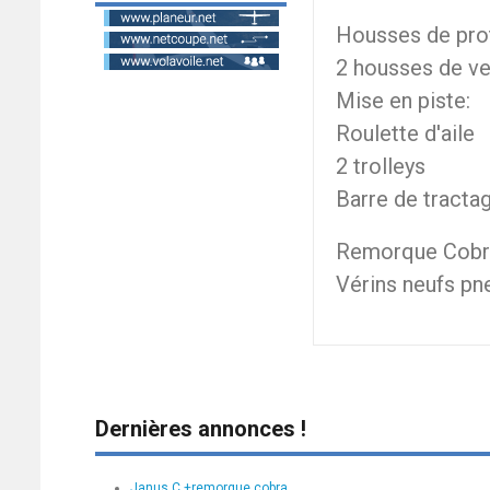
Housses de pro
2 housses de ve
Mise en piste:
Roulette d'aile
2 trolleys
Barre de tracta
Remorque Cobra
Vérins neufs pn
Dernières annonces !
Janus C +remorque cobra