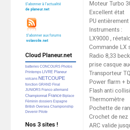
Moteur Turbo 3
S'abonner à l'actualité
de planeur.net
Excellent état
PU entièrement 
Instruments :
S'abonner aux forums
LX9000 , réetal
volavoile.net
Commande LX s
Cloud Planeur.net
Radio 8,33 beck
prise casque
au
batteries
CONCOURS
Photos
LIVRE
Planeur
Transporteur TQ
Printemps
NETCOUPE
volcans
Power flarm + b
fonction
GRAND
Final
Flash anti colli
JUNIORS
Franco
allemand
France
Championnat
Biplace
Thermomètre
Féminin
dossiers
Espagne
British
Oversea
Championship
Pochette de ra
Devenir
Pilote
Crochet de nez 
Nos 3 sites !
ARC valide jusq