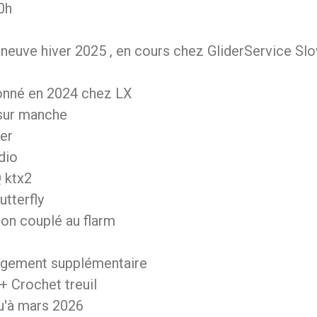
0h
neuve hiver 2025 , en cours chez GliderService Slo
onné en 2024 chez LX
ur manche
er
dio
 ktx2
utterfly
sion couplé au flarm
ngement supplémentaire
+ Crochet treuil
u'à mars 2026