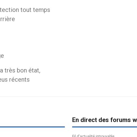
tection tout temps
rrière
ge
 très bon état,
eus récents
En direct des forums w
Fil d'actualité introuvable