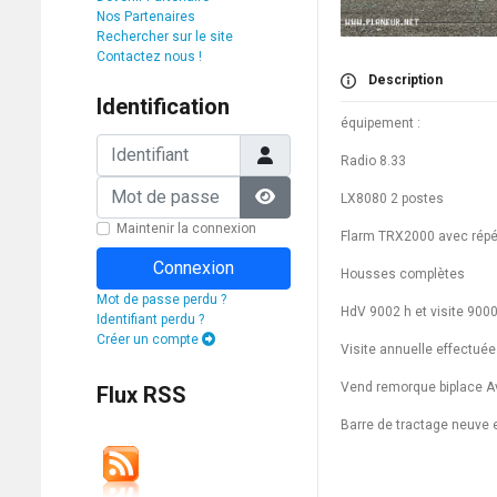
Nos Partenaires
Rechercher sur le site
Contactez nous !
Description
Identification
équipement :
Identifiant
Radio 8.33
Mot de passe
LX8080 2 postes
Afficher le mot de passe
Maintenir la connexion
Flarm TRX2000 avec répé
Connexion
Housses complètes
Mot de passe perdu ?
HdV 9002 h et visite 9000
Identifiant perdu ?
Créer un compte
Visite annuelle effectuée
Vend remorque biplace Av
Flux RSS
Barre de tractage neuve e