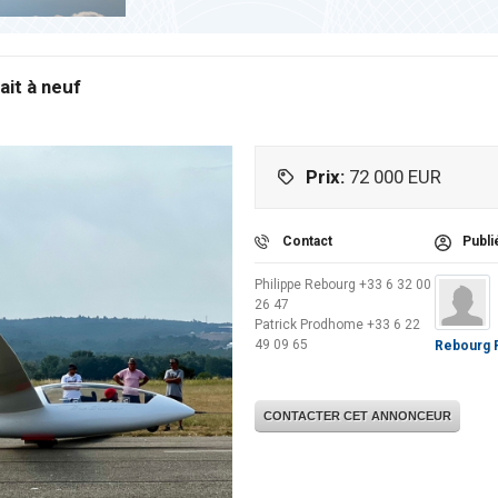
ait à neuf
Prix:
72 000
EUR
Contact
Publi
Philippe Rebourg +33 6 32 00
26 47
Patrick Prodhome +33 6 22
49 09 65
Rebourg P
CONTACTER CET ANNONCEUR