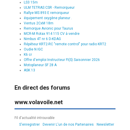
LS3 15m
ULM TETRAS CSR - Remorqueur
Rallye MS 893 E remorqueur
équipement oxygène planeur .
Ventus 2CxM 18m
Remorque Avionic pour Taurus
MCR-M Rotax 914 115 CV à vendre
Nimbus 4T nr 6 D-KDAG
Répéteur KRT2-RC "remote control" pour radio KRT2
Oudie N IGC
K6 cr
Offre d'emploi Instructeur FI(S) Saisonnier 2026
Motoplaneur SF 28 A
ASK 13
En direct des forums
www.volavoile.net
Fil d'actualité introuvable
S'enregistrer
Devenir L'un de nos Partenaires
Newsletter