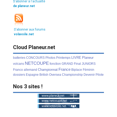
S'abonner à l'actualité
de planeur.net
S'abonner aux forums
volavoile.net
Cloud Planeur.net
LIVRE
Planeur
batteries
CONCOURS
Photos
Printemps
NETCOUPE
volcans
fonction
GRAND
Final
JUNIORS
France
Championnat
Franco
allemand
Biplace
Féminin
dossiers
Espagne
British
Oversea
Championship
Devenir
Pilote
Nos 3 sites !