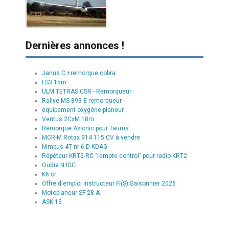
Dernières annonces !
Janus C +remorque cobra
LS3 15m
ULM TETRAS CSR - Remorqueur
Rallye MS 893 E remorqueur
équipement oxygène planeur .
Ventus 2CxM 18m
Remorque Avionic pour Taurus
MCR-M Rotax 914 115 CV à vendre
Nimbus 4T nr 6 D-KDAG
Répéteur KRT2-RC "remote control" pour radio KRT2
Oudie N IGC
K6 cr
Offre d'emploi Instructeur FI(S) Saisonnier 2026
Motoplaneur SF 28 A
ASK 13