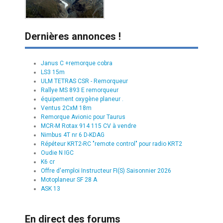
Dernières annonces !
Janus C +remorque cobra
LS3 15m
ULM TETRAS CSR - Remorqueur
Rallye MS 893 E remorqueur
équipement oxygène planeur .
Ventus 2CxM 18m
Remorque Avionic pour Taurus
MCR-M Rotax 914 115 CV à vendre
Nimbus 4T nr 6 D-KDAG
Répéteur KRT2-RC "remote control" pour radio KRT2
Oudie N IGC
K6 cr
Offre d'emploi Instructeur FI(S) Saisonnier 2026
Motoplaneur SF 28 A
ASK 13
En direct des forums