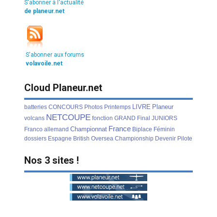
S'abonner à l'actualité
de planeur.net
S'abonner aux forums
volavoile.net
Cloud Planeur.net
LIVRE
Planeur
batteries
CONCOURS
Photos
Printemps
NETCOUPE
volcans
fonction
GRAND
Final
JUNIORS
France
Championnat
Franco
allemand
Biplace
Féminin
dossiers
Espagne
British
Oversea
Championship
Devenir
Pilote
Nos 3 sites !