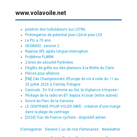
www.volavoile.net
position des turbulateurs sur LS7WL
Prolongation de potentiel pour LS4 et pour LS3
Le Pic a 70 ans.
GESASSO...version 2
Reprise SPL après longue interruption
Problème FLARM
Zones de sécurité Pyrénées
Dégâts de grêle sur des planeurs à la Motte du Caire
Pièces pour alliance
[FAI] 24e Championnats d’Europe de vol à voile du 11 au
25 juillet 2026 à Ostrów, Pologne
Canicule : En Vol comme au Sol, la Vigilance s’impose !
Pilotage de la radio en BT depuis Xcsoar (entre autres)
Survol du Parc de la Vanoise
LE CENTRAGE POUR VOLER SAFE : création d'une marge
dans la plage de centrage
[2026] Tour de France cycliste - dispositif aérien
S'enregistrer
Devenir L'un de nos Partenaires
Newsletter