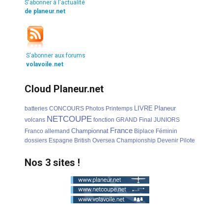
S'abonner à l'actualité
de planeur.net
S'abonner aux forums
volavoile.net
Cloud Planeur.net
LIVRE
Planeur
batteries
CONCOURS
Photos
Printemps
NETCOUPE
volcans
fonction
GRAND
Final
JUNIORS
France
Championnat
Franco
allemand
Biplace
Féminin
dossiers
Espagne
British
Oversea
Championship
Devenir
Pilote
Nos 3 sites !