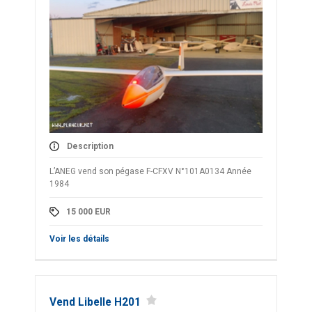
Description
L’ANEG vend son pégase F-CFXV N°101A0134 Année
1984
15 000
EUR
Voir les détails
Vend Libelle H201