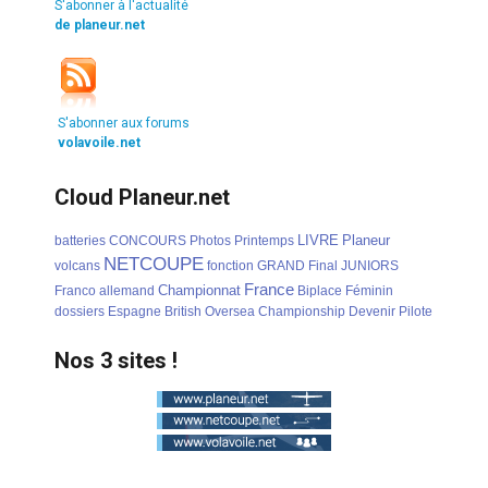
S'abonner à l'actualité
de planeur.net
S'abonner aux forums
volavoile.net
Cloud Planeur.net
LIVRE
Planeur
batteries
CONCOURS
Photos
Printemps
NETCOUPE
volcans
fonction
GRAND
Final
JUNIORS
France
Championnat
Franco
allemand
Biplace
Féminin
dossiers
Espagne
British
Oversea
Championship
Devenir
Pilote
Nos 3 sites !