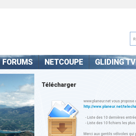
FORUMS
NETCOUPE
GLIDING TV
Télécharger
www.planeur.net vous propose 
http://www.planeur.net/telech
- Liste des 10 dernières entré
- Liste des 10 fichiers les plus
Merci aux gentils vélivoles qui p