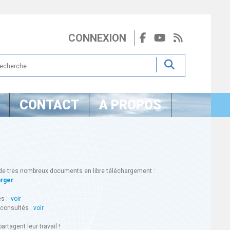
CONNEXION
CONTACT
A PROPOS
de tres nombreux documents en libre téléchargement :
arger
es :
voir
 consultés :
voir
artagent leur travail !