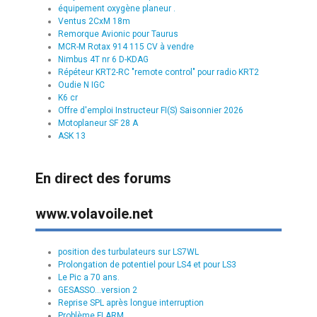
équipement oxygène planeur .
Ventus 2CxM 18m
Remorque Avionic pour Taurus
MCR-M Rotax 914 115 CV à vendre
Nimbus 4T nr 6 D-KDAG
Répéteur KRT2-RC "remote control" pour radio KRT2
Oudie N IGC
K6 cr
Offre d'emploi Instructeur FI(S) Saisonnier 2026
Motoplaneur SF 28 A
ASK 13
En direct des forums
www.volavoile.net
position des turbulateurs sur LS7WL
Prolongation de potentiel pour LS4 et pour LS3
Le Pic a 70 ans.
GESASSO...version 2
Reprise SPL après longue interruption
Problème FLARM