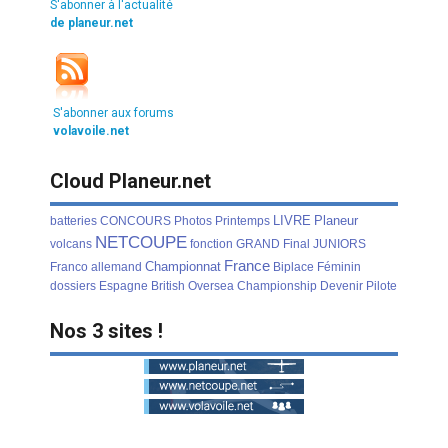
S'abonner à l'actualité
de planeur.net
S'abonner aux forums
volavoile.net
Cloud Planeur.net
LIVRE
Planeur
batteries
CONCOURS
Photos
Printemps
NETCOUPE
volcans
fonction
GRAND
Final
JUNIORS
France
Championnat
Franco
allemand
Biplace
Féminin
dossiers
Espagne
British
Oversea
Championship
Devenir
Pilote
Nos 3 sites !