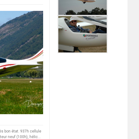
ès bon état. 937h cellule
ur neuf (100h), hélic...