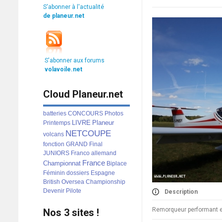
S'abonner à l'actualité
de planeur.net
S'abonner aux forums
volavoile.net
Cloud Planeur.net
batteries
CONCOURS
Photos
LIVRE
Planeur
Printemps
NETCOUPE
volcans
fonction
GRAND
Final
JUNIORS
Franco
allemand
France
Championnat
Biplace
Féminin
dossiers
Espagne
British
Oversea
Championship
Devenir
Pilote
Description
Remorqueur performant e
Nos 3 sites !