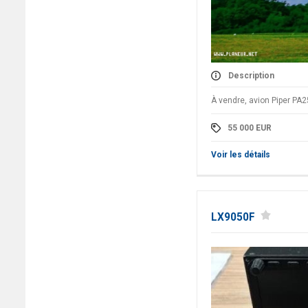
Description
À vendre, avion Piper PA
55 000
EUR
Voir les détails
LX9050F