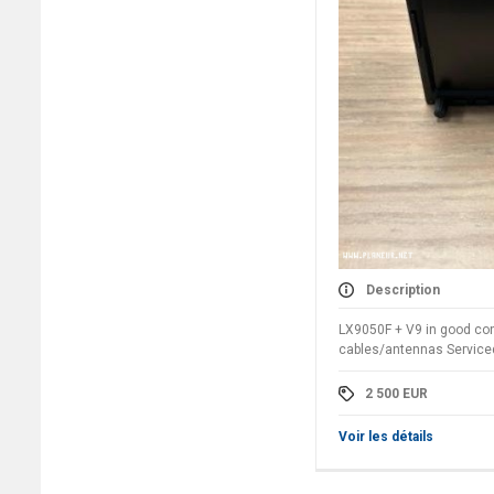
Description
LX9050F + V9 in good con
cables/antennas Service
2 500
EUR
Voir les détails