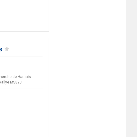
3
cherche de Harnais
Rallye MS893 .