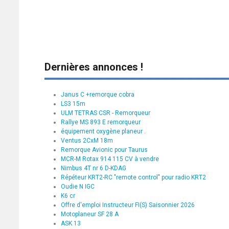
Dernières annonces !
Janus C +remorque cobra
LS3 15m
ULM TETRAS CSR - Remorqueur
Rallye MS 893 E remorqueur
équipement oxygène planeur .
Ventus 2CxM 18m
Remorque Avionic pour Taurus
MCR-M Rotax 914 115 CV à vendre
Nimbus 4T nr 6 D-KDAG
Répéteur KRT2-RC "remote control" pour radio KRT2
Oudie N IGC
K6 cr
Offre d'emploi Instructeur FI(S) Saisonnier 2026
Motoplaneur SF 28 A
ASK 13