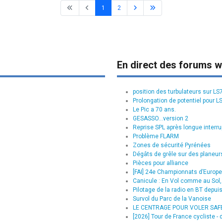
1
2
En direct des forums w
position des turbulateurs sur L
Prolongation de potentiel pour L
Le Pic a 70 ans.
GESASSO...version 2
Reprise SPL après longue interru
Problème FLARM
Zones de sécurité Pyrénées
Dégâts de grêle sur des planeurs
Pièces pour alliance
[FAI] 24e Championnats d’Europe 
Canicule : En Vol comme au Sol, 
Pilotage de la radio en BT depui
Survol du Parc de la Vanoise
LE CENTRAGE POUR VOLER SAFE :
[2026] Tour de France cycliste - d