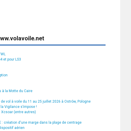
ww.volavoile.net
S7WL
S4 et pour LS3
ption
 à la Motte du Caire
de vol à voile du 11 au 25 juillet 2026 à Ostrów, Pologne
la Vigilance s’impose !
s Xcsoar (entre autres)
 création d'une marge dans la plage de centrage
ispositif aérien