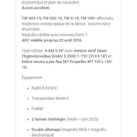
économique et plein de caractère.
Aucun accident.
TM S02-19, TM 502-19, TM S-19, TM 1001
effectués.
Inspection endoscopique de la dérive : aucune trace
d’humidité.
Magnéto vérifiée avec nouveau Form 1.
ARC valable jusqu’au 22 août 2026.
Total cellule :
6 444 h 29’
avec
moteur neuf Sauer
Flugmotorenbau GmbH S 2500-1-TS1 (219 h 18’)
et
hélice neuve à pas fixe MT-Propeller MT 155 L 105-
1A.
Équipement :
Radio 8.33 kHz
Transpondeur Mode S
FLARM
2 harnais Gadringer
(neufs – juin 2025)
Double allumage
(magnéto Slick + magnéto
électronique)