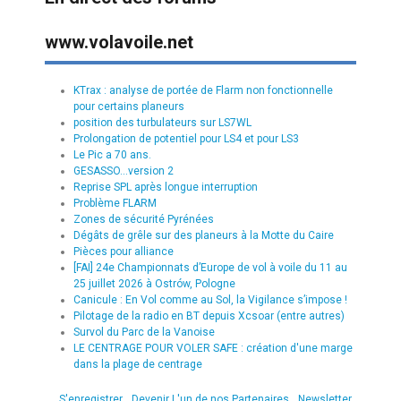
www.volavoile.net
KTrax : analyse de portée de Flarm non fonctionnelle
pour certains planeurs
position des turbulateurs sur LS7WL
Prolongation de potentiel pour LS4 et pour LS3
Le Pic a 70 ans.
GESASSO...version 2
Reprise SPL après longue interruption
Problème FLARM
Zones de sécurité Pyrénées
Dégâts de grêle sur des planeurs à la Motte du Caire
Pièces pour alliance
[FAI] 24e Championnats d’Europe de vol à voile du 11 au
25 juillet 2026 à Ostrów, Pologne
Canicule : En Vol comme au Sol, la Vigilance s’impose !
Pilotage de la radio en BT depuis Xcsoar (entre autres)
Survol du Parc de la Vanoise
LE CENTRAGE POUR VOLER SAFE : création d'une marge
dans la plage de centrage
S'enregistrer
Devenir L'un de nos Partenaires
Newsletter