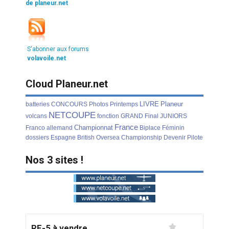
de planeur.net
S'abonner aux forums
volavoile.net
Cloud Planeur.net
LIVRE
Planeur
batteries
CONCOURS
Photos
Printemps
NETCOUPE
volcans
fonction
GRAND
Final
JUNIORS
France
Championnat
Franco
allemand
Biplace
Féminin
dossiers
Espagne
British
Oversea
Championship
Devenir
Pilote
Nos 3 sites !
RF-5 à vendre