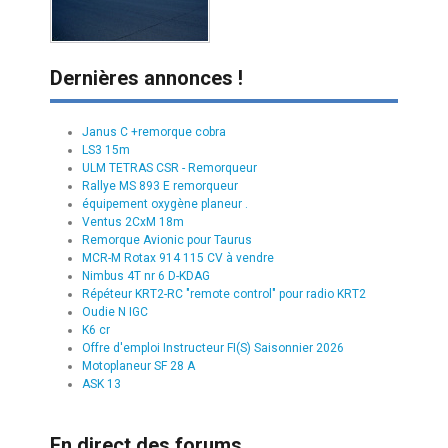
Dernières annonces !
Janus C +remorque cobra
LS3 15m
ULM TETRAS CSR - Remorqueur
Rallye MS 893 E remorqueur
équipement oxygène planeur .
Ventus 2CxM 18m
Remorque Avionic pour Taurus
MCR-M Rotax 914 115 CV à vendre
Nimbus 4T nr 6 D-KDAG
Répéteur KRT2-RC "remote control" pour radio KRT2
Oudie N IGC
K6 cr
Offre d'emploi Instructeur FI(S) Saisonnier 2026
Motoplaneur SF 28 A
ASK 13
En direct des forums