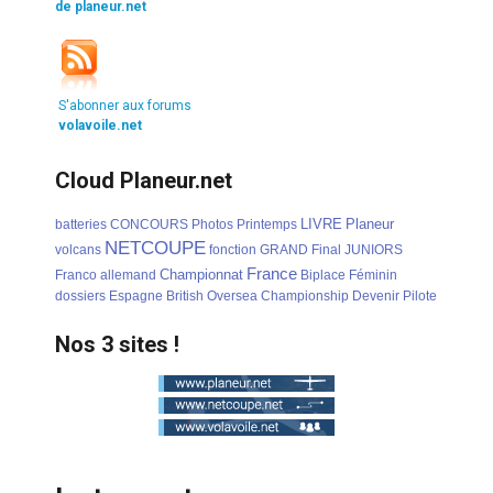
de planeur.net
S'abonner aux forums
volavoile.net
Cloud Planeur.net
LIVRE
Planeur
batteries
CONCOURS
Photos
Printemps
NETCOUPE
volcans
fonction
GRAND
Final
JUNIORS
France
Championnat
Franco
allemand
Biplace
Féminin
dossiers
Espagne
British
Oversea
Championship
Devenir
Pilote
Nos 3 sites !