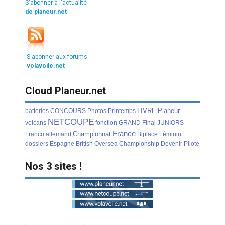
S'abonner à l'actualité
de planeur.net
S'abonner aux forums
volavoile.net
Cloud Planeur.net
LIVRE
Planeur
batteries
CONCOURS
Photos
Printemps
NETCOUPE
volcans
fonction
GRAND
Final
JUNIORS
France
Championnat
Franco
allemand
Biplace
Féminin
dossiers
Espagne
British
Oversea
Championship
Devenir
Pilote
Nos 3 sites !