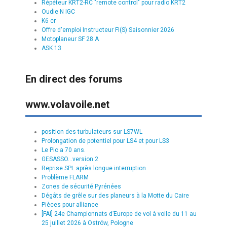
Répéteur KRT2-RC "remote control" pour radio KRT2
Oudie N IGC
K6 cr
Offre d'emploi Instructeur FI(S) Saisonnier 2026
Motoplaneur SF 28 A
ASK 13
En direct des forums
www.volavoile.net
position des turbulateurs sur LS7WL
Prolongation de potentiel pour LS4 et pour LS3
Le Pic a 70 ans.
GESASSO...version 2
Reprise SPL après longue interruption
Problème FLARM
Zones de sécurité Pyrénées
Dégâts de grêle sur des planeurs à la Motte du Caire
Pièces pour alliance
[FAI] 24e Championnats d’Europe de vol à voile du 11 au
25 juillet 2026 à Ostrów, Pologne