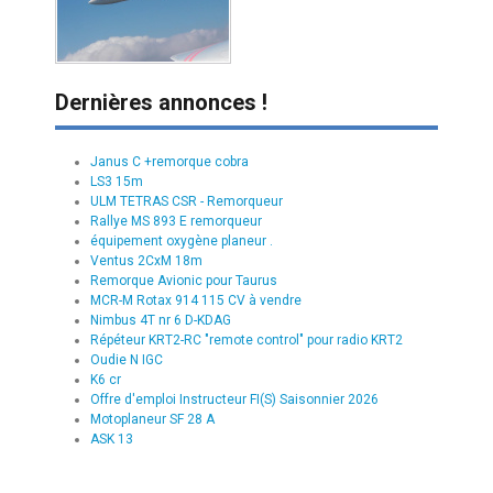
Dernières annonces !
Janus C +remorque cobra
LS3 15m
ULM TETRAS CSR - Remorqueur
Rallye MS 893 E remorqueur
équipement oxygène planeur .
Ventus 2CxM 18m
Remorque Avionic pour Taurus
MCR-M Rotax 914 115 CV à vendre
Nimbus 4T nr 6 D-KDAG
Répéteur KRT2-RC "remote control" pour radio KRT2
Oudie N IGC
K6 cr
Offre d'emploi Instructeur FI(S) Saisonnier 2026
Motoplaneur SF 28 A
ASK 13