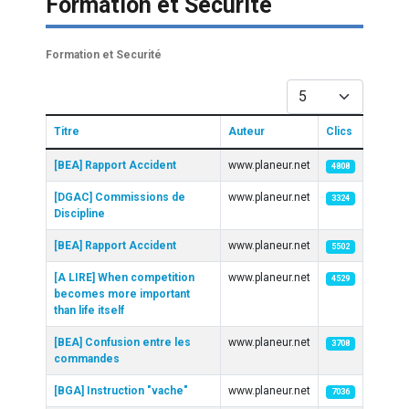
Formation et Securité
Formation et Securité
Afficher #
Titre
Auteur
Clics
Articles
[BEA] Rapport Accident
www.planeur.net
4808
[DGAC] Commissions de
www.planeur.net
3324
Discipline
[BEA] Rapport Accident
www.planeur.net
5502
[A LIRE] When competition
www.planeur.net
4529
becomes more important
than life itself
[BEA] Confusion entre les
www.planeur.net
3708
commandes
[BGA] Instruction "vache"
www.planeur.net
7036