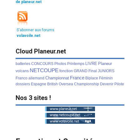
de planeur.net
S'abonner aux forums
volavoile.net
Cloud Planeur.net
LIVRE
Planeur
batteries
CONCOURS
Photos
Printemps
NETCOUPE
volcans
fonction
GRAND
Final
JUNIORS
France
Championnat
Franco
allemand
Biplace
Féminin
dossiers
Espagne
British
Oversea
Championship
Devenir
Pilote
Nos 3 sites !