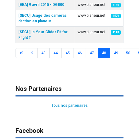
[BEA] 9 avril 2015 - DG800
www.planeur.net
4140
[SECU] Usage des caméras
www.planeur.net
4574
daction en planeur
[SECU] Is Your Glider Fit for
www.planeur.net
4118
Flight ?
43
44
45
46
47
48
49
50
Page 48 sur 58
Nos Partenaires
Tous nos partenaires
Facebook