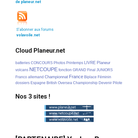
de planeur.net
S'abonner aux forums
volavoile.net
Cloud Planeur.net
LIVRE
Planeur
batteries
CONCOURS
Photos
Printemps
NETCOUPE
volcans
fonction
GRAND
Final
JUNIORS
France
Championnat
Franco
allemand
Biplace
Féminin
dossiers
Espagne
British
Oversea
Championship
Devenir
Pilote
Nos 3 sites !