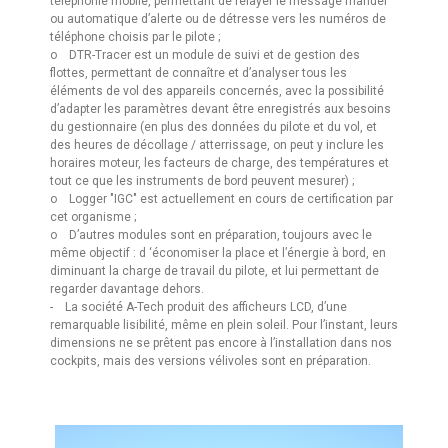
téléphonie mobile, permettant de relayer le message manuel
ou automatique d’alerte ou de détresse vers les numéros de
téléphone choisis par le pilote ;
o DTR-Tracer est un module de suivi et de gestion des
flottes, permettant de connaître et d’analyser tous les
éléments de vol des appareils concernés, avec la possibilité
d’adapter les paramètres devant être enregistrés aux besoins
du gestionnaire (en plus des données du pilote et du vol, et
des heures de décollage / atterrissage, on peut y inclure les
horaires moteur, les facteurs de charge, des températures et
tout ce que les instruments de bord peuvent mesurer) ;
o Logger "IGC" est actuellement en cours de certification par
cet organisme ;
o D’autres modules sont en préparation, toujours avec le
même objectif : d ‘économiser la place et l’énergie à bord, en
diminuant la charge de travail du pilote, et lui permettant de
regarder davantage dehors.
- La société A-Tech produit des afficheurs LCD, d’une
remarquable lisibilité, même en plein soleil. Pour l’instant, leurs
dimensions ne se prêtent pas encore à l’installation dans nos
cockpits, mais des versions vélivoles sont en préparation.