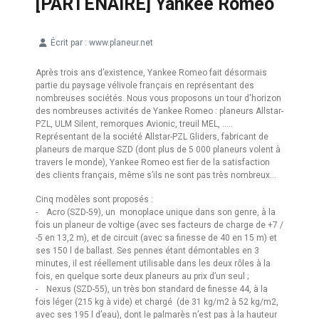
[PARTENAIRE] Yankee Romeo
Écrit par :
www.planeur.net
Détails
Après trois ans d’existence, Yankee Romeo fait désormais
partie du paysage vélivole français en représentant des
nombreuses sociétés. Nous vous proposons un tour d'horizon
des nombreuses activités de Yankee Romeo : planeurs Allstar-
PZL, ULM Silent, remorques Avionic, treuil MEL, .....
Représentant de la société Allstar-PZL Gliders, fabricant de
planeurs de marque SZD (dont plus de 5 000 planeurs volent à
travers le monde), Yankee Romeo est fier de la satisfaction
des clients français, même s’ils ne sont pas très nombreux…
Cinq modèles sont proposés :
- Acro (SZD-59), un monoplace unique dans son genre, à la
fois un planeur de voltige (avec ses facteurs de charge de +7 /
-5 en 13,2 m), et de circuit (avec sa finesse de 40 en 15 m) et
ses 150 l de ballast. Ses pennes étant démontables en 3
minutes, il est réellement utilisable dans les deux rôles à la
fois, en quelque sorte deux planeurs au prix d’un seul ;
- Nexus (SZD-55), un très bon standard de finesse 44, à la
fois léger (215 kg à vide) et chargé (de 31 kg/m2 à 52 kg/m2,
avec ses 195 l d’eau), dont le palmarès n’est pas à la hauteur