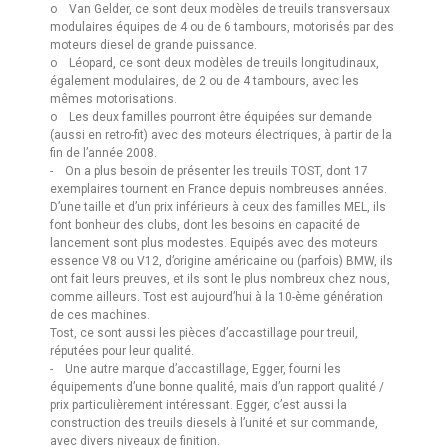
o Van Gelder, ce sont deux modèles de treuils transversaux
modulaires équipes de 4 ou de 6 tambours, motorisés par des
moteurs diesel de grande puissance.
o Léopard, ce sont deux modèles de treuils longitudinaux,
également modulaires, de 2 ou de 4 tambours, avec les
mêmes motorisations.
o Les deux familles pourront être équipées sur demande
(aussi en retro-fit) avec des moteurs électriques, à partir de la
fin de l’année 2008.
- On a plus besoin de présenter les treuils TOST, dont 17
exemplaires tournent en France depuis nombreuses années.
D’une taille et d’un prix inférieurs à ceux des familles MEL, ils
font bonheur des clubs, dont les besoins en capacité de
lancement sont plus modestes. Equipés avec des moteurs
essence V8 ou V12, d’origine américaine ou (parfois) BMW, ils
ont fait leurs preuves, et ils sont le plus nombreux chez nous,
comme ailleurs. Tost est aujourd’hui à la 10-ème génération
de ces machines.
Tost, ce sont aussi les pièces d’accastillage pour treuil,
réputées pour leur qualité.
- Une autre marque d’accastillage, Egger, fourni les
équipements d’une bonne qualité, mais d’un rapport qualité /
prix particulièrement intéressant. Egger, c’est aussi la
construction des treuils diesels à l’unité et sur commande,
avec divers niveaux de finition.