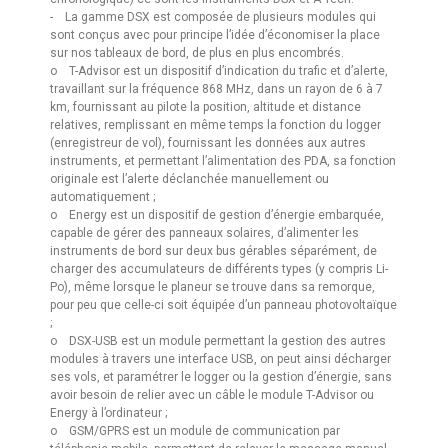
- La gamme DSX est composée de plusieurs modules qui
sont conçus avec pour principe l’idée d’économiser la place
sur nos tableaux de bord, de plus en plus encombrés.
o T-Advisor est un dispositif d’indication du trafic et d’alerte,
travaillant sur la fréquence 868 MHz, dans un rayon de 6 à 7
km, fournissant au pilote la position, altitude et distance
relatives, remplissant en même temps la fonction du logger
(enregistreur de vol), fournissant les données aux autres
instruments, et permettant l’alimentation des PDA, sa fonction
originale est l’alerte déclanchée manuellement ou
automatiquement ;
o Energy est un dispositif de gestion d’énergie embarquée,
capable de gérer des panneaux solaires, d’alimenter les
instruments de bord sur deux bus gérables séparément, de
charger des accumulateurs de différents types (y compris Li-
Po), même lorsque le planeur se trouve dans sa remorque,
pour peu que celle-ci soit équipée d’un panneau photovoltaïque
;
o DSX-USB est un module permettant la gestion des autres
modules à travers une interface USB, on peut ainsi décharger
ses vols, et paramétrer le logger ou la gestion d’énergie, sans
avoir besoin de relier avec un câble le module T-Advisor ou
Energy à l’ordinateur ;
o GSM/GPRS est un module de communication par