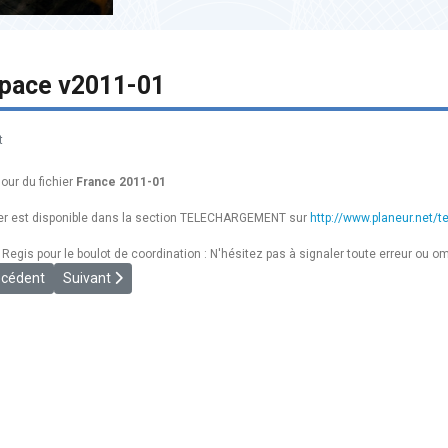
space v2011-01
t
jour du fichier
France 2011-01
ier est disponible dans la section TELECHARGEMENT sur
http://www.planeur.net/t
 Regis pour le boulot de coordination : N'hésitez pas à signaler toute erreur ou o
le précédent : [BILAN] REXEA 2010
Article suivant : [FORMATION] L'Espace Aérien pour les Nouill
écédent
Suivant