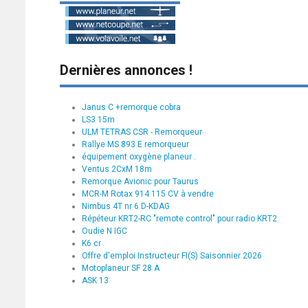
Dernières annonces !
Janus C +remorque cobra
LS3 15m
ULM TETRAS CSR - Remorqueur
Rallye MS 893 E remorqueur
équipement oxygène planeur .
Ventus 2CxM 18m
Remorque Avionic pour Taurus
MCR-M Rotax 914 115 CV à vendre
Nimbus 4T nr 6 D-KDAG
Répéteur KRT2-RC "remote control" pour radio KRT2
Oudie N IGC
K6 cr
Offre d'emploi Instructeur FI(S) Saisonnier 2026
Motoplaneur SF 28 A
ASK 13