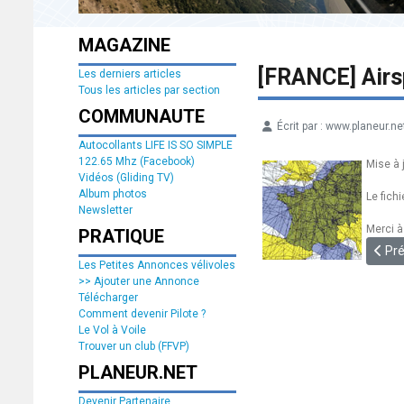
MAGAZINE
[FRANCE] Air
Les derniers articles
Tous les articles par section
COMMUNAUTE
Écrit par :
www.planeur.ne
Détails
Autocollants LIFE IS SO SIMPLE
122.65 Mhz (Facebook)
Mise à 
Vidéos (Gliding TV)
Album photos
Le fich
Newsletter
Merci à
PRATIQUE
Artic
Pr
Les Petites Annonces vélivoles
>> Ajouter une Annonce
Télécharger
Comment devenir Pilote ?
Le Vol à Voile
Trouver un club (FFVP)
PLANEUR.NET
Devenir Partenaire