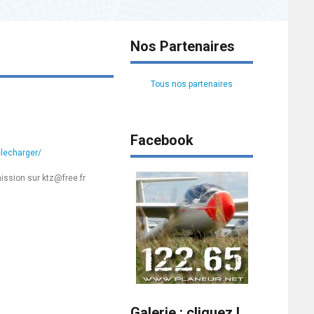
Nos Partenaires
Tous nos partenaires
Facebook
elecharger/
mission sur ktz@free.fr
es
Galerie : cliquez !