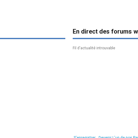
En direct des forums w
Fil d'actualité introuvable
S'enregistrer
Devenir L'un de nos Pa