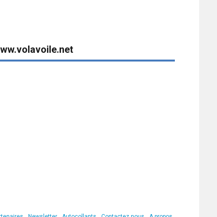
ww.volavoile.net
rtenaires
Newsletter
Autocollants
Contactez nous
A propos