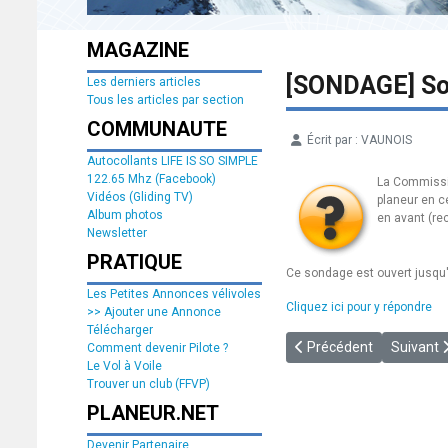
MAGAZINE
[SONDAGE] Son
Les derniers articles
Tous les articles par section
COMMUNAUTE
Écrit par :
VAUNOIS
Détails
Autocollants LIFE IS SO SIMPLE
122.65 Mhz (Facebook)
La Commissio
Vidéos (Gliding TV)
planeur en ce
Album photos
en avant (re
Newsletter
PRATIQUE
Ce sondage est ouvert jusqu'à
Les Petites Annonces vélivoles
Cliquez ici pour y répondre
>> Ajouter une Annonce
Télécharger
Article précédent : [EA]
Article s
Précédent
Suivant
Comment devenir Pilote ?
Le Vol à Voile
Trouver un club (FFVP)
PLANEUR.NET
Devenir Partenaire