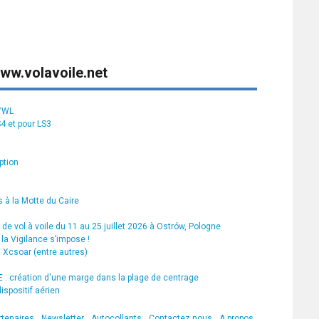
ww.volavoile.net
S7WL
S4 et pour LS3
ption
 à la Motte du Caire
de vol à voile du 11 au 25 juillet 2026 à Ostrów, Pologne
la Vigilance s’impose !
s Xcsoar (entre autres)
 création d'une marge dans la plage de centrage
ispositif aérien
rtenaires
Newsletter
Autocollants
Contactez nous
A propos