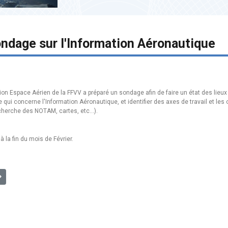
dage sur l'Information Aéronautique
n Espace Aérien de la FFVV a préparé un sondage afin de faire un état des lieux
 qui concerne l'Information Aéronautique, et identifier des axes de travail et les
cherche des NOTAM, cartes, etc...).
 la fin du mois de Février.
 Mise à jour du protocole de Cognac
uivant : [EA] Carte Alpes