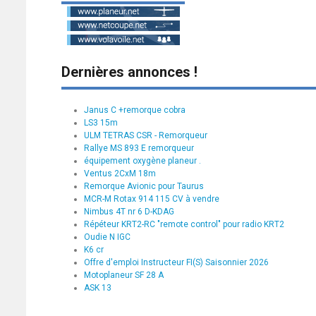
Dernières annonces !
Janus C +remorque cobra
LS3 15m
ULM TETRAS CSR - Remorqueur
Rallye MS 893 E remorqueur
équipement oxygène planeur .
Ventus 2CxM 18m
Remorque Avionic pour Taurus
MCR-M Rotax 914 115 CV à vendre
Nimbus 4T nr 6 D-KDAG
Répéteur KRT2-RC "remote control" pour radio KRT2
Oudie N IGC
K6 cr
Offre d'emploi Instructeur FI(S) Saisonnier 2026
Motoplaneur SF 28 A
ASK 13