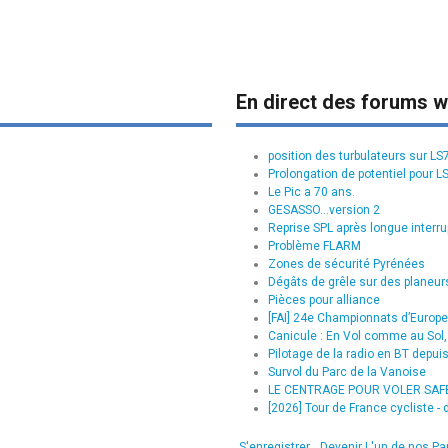
En direct des forums w
position des turbulateurs sur L
Prolongation de potentiel pour L
Le Pic a 70 ans.
GESASSO...version 2
Reprise SPL après longue interru
Problème FLARM
Zones de sécurité Pyrénées
Dégâts de grêle sur des planeurs
Pièces pour alliance
[FAI] 24e Championnats d’Europe 
Canicule : En Vol comme au Sol, 
Pilotage de la radio en BT depui
Survol du Parc de la Vanoise
LE CENTRAGE POUR VOLER SAFE :
[2026] Tour de France cycliste - d
S'enregistrer
Devenir L'un de nos Pa