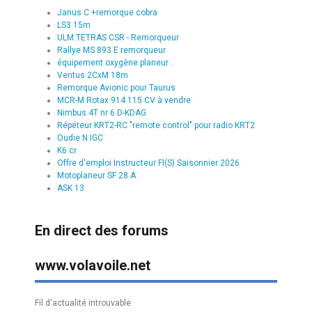
Janus C +remorque cobra
LS3 15m
ULM TETRAS CSR - Remorqueur
Rallye MS 893 E remorqueur
équipement oxygène planeur .
Ventus 2CxM 18m
Remorque Avionic pour Taurus
MCR-M Rotax 914 115 CV à vendre
Nimbus 4T nr 6 D-KDAG
Répéteur KRT2-RC "remote control" pour radio KRT2
Oudie N IGC
K6 cr
Offre d'emploi Instructeur FI(S) Saisonnier 2026
Motoplaneur SF 28 A
ASK 13
En direct des forums
www.volavoile.net
Fil d'actualité introuvable