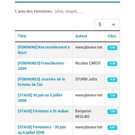
L'actu des Féminines
: infos, stages, ......
Afficher #
Titre
Auteur
Clics
Articles
[FEMININE] Rassemblement à
www.planeur.net
6286
Niort
[FEMININES] Franciliennes
Nicolas CAROF
6198
2009
[FEMININES] Journée de la
STURM Jutta
7928
femme de l'air
[STAGE] 30 juin au 5 juillet
www.planeur.net
7260
2008
[STAGE] Féminins à St-Auban
Benjamin
7756
NEGLAIS
[STAGE] Feminines - 30 juin
www.planeur.net
9287
au 6 juillet 2008