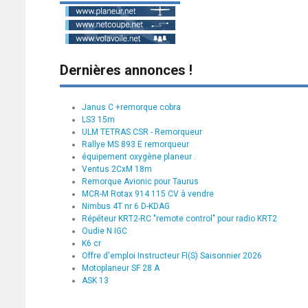
Dernières annonces !
Janus C +remorque cobra
LS3 15m
ULM TETRAS CSR - Remorqueur
Rallye MS 893 E remorqueur
équipement oxygène planeur .
Ventus 2CxM 18m
Remorque Avionic pour Taurus
MCR-M Rotax 914 115 CV à vendre
Nimbus 4T nr 6 D-KDAG
Répéteur KRT2-RC "remote control" pour radio KRT2
Oudie N IGC
K6 cr
Offre d'emploi Instructeur FI(S) Saisonnier 2026
Motoplaneur SF 28 A
ASK 13