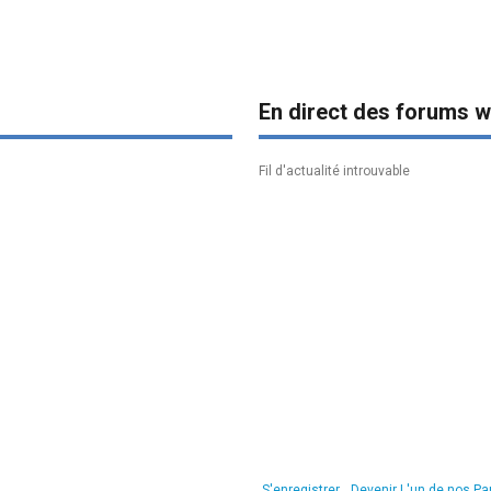
En direct des forums w
Fil d'actualité introuvable
S'enregistrer
Devenir L'un de nos Pa