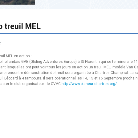
 treuil MEL
t
uil MEL en action :
b hollandais GAE (Gliding Adventures Europe) à St Florentin qui se terminera le 11 
t lesquelles ont peut voir tous les jours en action un treuil MEL, modèle Van G
, une rencontre démonstration de treuil sera organisée à Chartres-Champhol. La 
uil Léopard à 4 tambours. Il sera opérationnel les 14, 15 et 16 Septembre procha
cter le club organisateur : le CVVC
http://www.planeur-chartres.org/
OS] Treuil ESW 2b