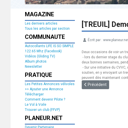
MAGAZINE
[TREUIL] Demo
Les derniers articles
Tous les articles par section
COMMUNAUTE
Écrit par :
www.planeur.ne
Détails
Autocollants LIFE IS SO SIMPLE
122.65 Mhz (Facebook)
Deux occasions de voir un tre
Vidéos (Gliding TV)
- lors du dernier stage du clu
Album photos
deux bonnes semaines, pendan
Newsletter
- Sur une initiative du CVVC
soutien, en y envoyant un tre
PRATIQUE
peuvent dès maintenant conta
Article précédent : [INF
Les Petites Annonces vélivoles
Précédent
>> Ajouter une Annonce
Télécharger
Comment devenir Pilote ?
Le Vol à Voile
Trouver un club (FFVP)
PLANEUR.NET
Devenir Partenaire