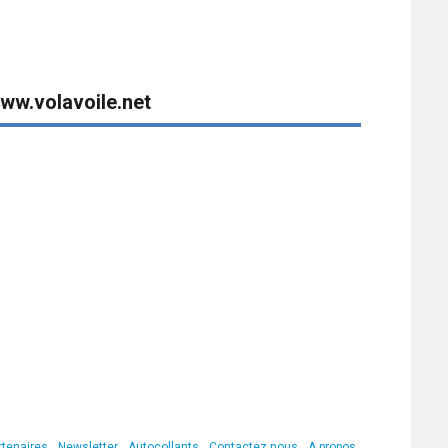
ww.volavoile.net
rtenaires
Newsletter
Autocollants
Contactez nous
A propos