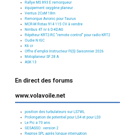
Rallye MS 893 E remorqueur
équipement oxygène planeur .
Ventus 2CxM 18m
Remorque Avionic pour Taurus
MCR-M Rotax 914 115 CV à vendre
Nimbus 4T nr 6 D-KDAG
Répéteur KRT2-RC "remote control" pour radio KRT2
Oudie N IGC
K6 cr
Offre d'emploi Instructeur FI(S) Saisonnier 2026
Motoplaneur SF 28 A
ASK 13
En direct des forums
www.volavoile.net
position des turbulateurs sur LS7WL
Prolongation de potentiel pour LS4 et pour LS3
Le Pic a 70 ans.
GESASSO...version 2
Reprise SPL après longue interruption