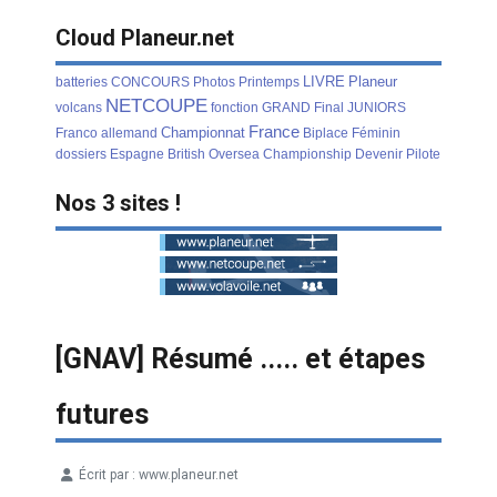
Cloud Planeur.net
LIVRE
Planeur
batteries
CONCOURS
Photos
Printemps
NETCOUPE
volcans
fonction
GRAND
Final
JUNIORS
France
Championnat
Franco
allemand
Biplace
Féminin
dossiers
Espagne
British
Oversea
Championship
Devenir
Pilote
Nos 3 sites !
[GNAV] Résumé ..... et étapes
futures
Écrit par :
www.planeur.net
Détails