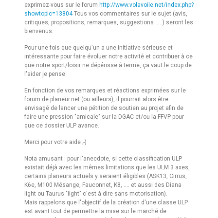
exprimez-vous sur le forum
http://www.volavoile.net/index.php?
showtopic=13804
Tous vos commentaires sur le sujet (avis,
critiques, propositions, remarques, suggestions .....) seront les
bienvenus.
Pour une fois que quelqu'un a une initiative sérieuse et
intéressante pour faire évoluer notre activité et contribuer à ce
que notre sport/loisir ne dépérisse à terme, ça vaut le coup de
l'aider je pense.
En fonction de vos remarques et réactions exprimées sur le
forum de planeur.net (ou ailleurs), il pourrait alors être
envisagé de lancer une pétition de soutien au projet afin de
faire une pression "amicale" sur la DGAC et/ou la FFVP pour
que ce dossier ULP avance.
Merci pour votre aide ;-)
Nota amusant : pour l'anecdote, si cette classification ULP
existait déjà avec les mêmes limitations que les ULM 3 axes,
certains planeurs actuels y seraient éligibles (ASK13, Cirrus,
K6e, M100 Mésange, Fauconnet, K8, .... et aussi des Diana
light ou Taurus "light" c'est à dire sans motorisation).
Mais rappelons que l'objectif de la création d'une classe ULP
est avant tout de permettre la mise sur le marché de