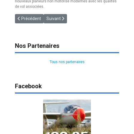
nouveaux planeurs non motorisé modernes avec les qualités
de vol associées.
Article précédent : [DGAC] Mesures Covid-19
Article suivant : [EASA] Les règles du vol en pl
Précédent
Suivant
Nos Partenaires
Tous nos partenaires
Facebook