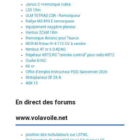
Janus C +remorque cobra
LS3 15m
ULM TETRAS CSR - Remorqueur
Rallye MS 893 E remorqueur
équipement oxygène planeur .
Ventus 2CxM 18m
Remorque Avionic pour Taurus
MCR-M Rotax 914 115 CV à vendre
Nimbus 4T nr 6 D-KDAG
Répéteur KRT2-RC "remote control" pour radio KRT2
Oudie N IGC
K6 cr
Offre d'emploi Instructeur FI(S) Saisonnier 2026
Motoplaneur SF 28 A
ASK 13
En direct des forums
www.volavoile.net
position des turbulateurs sur LS7WL