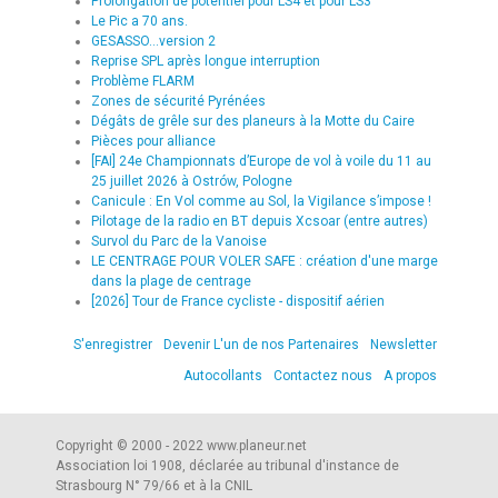
Prolongation de potentiel pour LS4 et pour LS3
Le Pic a 70 ans.
GESASSO...version 2
Reprise SPL après longue interruption
Problème FLARM
Zones de sécurité Pyrénées
Dégâts de grêle sur des planeurs à la Motte du Caire
Pièces pour alliance
[FAI] 24e Championnats d’Europe de vol à voile du 11 au
25 juillet 2026 à Ostrów, Pologne
Canicule : En Vol comme au Sol, la Vigilance s’impose !
Pilotage de la radio en BT depuis Xcsoar (entre autres)
Survol du Parc de la Vanoise
LE CENTRAGE POUR VOLER SAFE : création d'une marge
dans la plage de centrage
[2026] Tour de France cycliste - dispositif aérien
S'enregistrer
Devenir L'un de nos Partenaires
Newsletter
Autocollants
Contactez nous
A propos
Copyright © 2000 - 2022 www.planeur.net
Association loi 1908, déclarée au tribunal d'instance de
Strasbourg N° 79/66 et à la CNIL