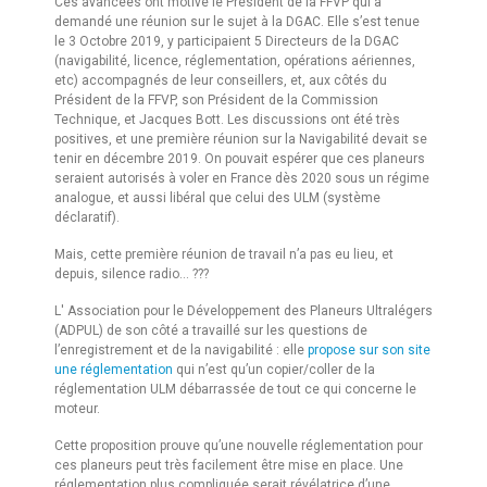
Ces avancées ont motivé le Président de la FFVP qui a
demandé une réunion sur le sujet à la DGAC. Elle s’est tenue
le 3 Octobre 2019, y participaient 5 Directeurs de la DGAC
(navigabilité, licence, réglementation, opérations aériennes,
etc) accompagnés de leur conseillers, et, aux côtés du
Président de la FFVP, son Président de la Commission
Technique, et Jacques Bott. Les discussions ont été très
positives, et une première réunion sur la Navigabilité devait se
tenir en décembre 2019. On pouvait espérer que ces planeurs
seraient autorisés à voler en France dès 2020 sous un régime
analogue, et aussi libéral que celui des ULM (système
déclaratif).
Mais, cette première réunion de travail n’a pas eu lieu, et
depuis, silence radio… ???
L' Association pour le Développement des Planeurs Ultralégers
(ADPUL) de son côté a travaillé sur les questions de
l’enregistrement et de la navigabilité : elle
propose sur son site
une réglementation
qui n’est qu’un copier/coller de la
réglementation ULM débarrassée de tout ce qui concerne le
moteur.
Cette proposition prouve qu’une nouvelle réglementation pour
ces planeurs peut très facilement être mise en place. Une
réglementation plus compliquée serait révélatrice d’une