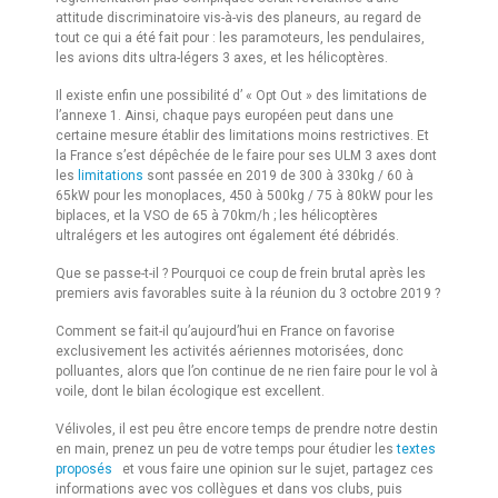
attitude discriminatoire vis-à-vis des planeurs, au regard de
tout ce qui a été fait pour : les paramoteurs, les pendulaires,
les avions dits ultra-légers 3 axes, et les hélicoptères.
Il existe enfin une possibilité d’ « Opt Out » des limitations de
l’annexe 1. Ainsi, chaque pays européen peut dans une
certaine mesure établir des limitations moins restrictives. Et
la France s’est dépêchée de le faire pour ses ULM 3 axes dont
les
limitations
sont passée en 2019 de 300 à 330kg / 60 à
65kW pour les monoplaces, 450 à 500kg / 75 à 80kW pour les
biplaces, et la VSO de 65 à 70km/h ; les hélicoptères
ultralégers et les autogires ont également été débridés.
Que se passe-t-il ? Pourquoi ce coup de frein brutal après les
premiers avis favorables suite à la réunion du 3 octobre 2019 ?
Comment se fait-il qu’aujourd’hui en France on favorise
exclusivement les activités aériennes motorisées, donc
polluantes, alors que l’on continue de ne rien faire pour le vol à
voile, dont le bilan écologique est excellent.
Vélivoles, il est peu être encore temps de prendre notre destin
en main, prenez un peu de votre temps pour étudier les
textes
proposés
et vous faire une opinion sur le sujet, partagez ces
informations avec vos collègues et dans vos clubs, puis