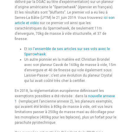
délivré par la DGAC au titre d’expérimentation) sur un planeur
d'origine américaine le "Sparrowhawk" (épervier en français).
Et les résultats sont "bluffants". Le premier vol a eu lieu à
Serres-La Bâtie (LFTM) le 21 juin 2019. Vous trouverez
ici son
article et vidéo
sur ce premier vol ainsi que les
caractéristiques du Sparrowhawk, de seulement 11m
d’envergure, 70kg de masse à vide structurelle, et 37 de
finesse.
Et i
ci l'ensemble de ses articles sur ses vols avec le
Sparrowhawk
.
Un autre pionnier en la matière est Christian Brondel
avec son planeur Cavok de 160kg de masse à vide, 15m
d’envergure et 40 de finesse qui vole également sous
Laisser-Passer ; c’est une évolution du planeur Crystal
qui lui avait coûté très cher à certifier.
En 2018, la réglementation européenne définissant les
exemptions possibles a été révisée : dans la
nouvelle annexe
1
(remplaçant l’ancienne annexe 2), les planeurs exemptés,
qui avaient été bridés à 80kg de masse à vide, ont vus leurs
limitations passer à 250kg de masse maxi au décollage pour
les monoplace (400kg pour les biplaces), plus un forfait pour le
parachute pyrotechnique.