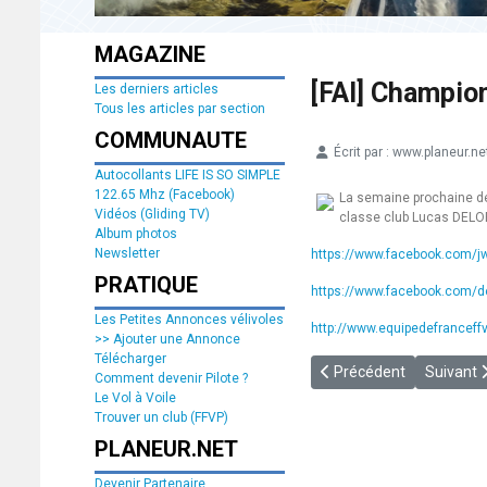
MAGAZINE
[FAI] Champio
Les derniers articles
Tous les articles par section
COMMUNAUTE
Écrit par :
www.planeur.ne
Détails
Autocollants LIFE IS SO SIMPLE
122.65 Mhz (Facebook)
La semaine prochaine dé
Vidéos (Gliding TV)
classe club Lucas DELOB
Album photos
Newsletter
https://www.facebook.com/
PRATIQUE
https://www.facebook.com/de
Les Petites Annonces vélivoles
http://www.equipedefranceffvv
>> Ajouter une Annonce
Télécharger
Article précédent : [FAI
Article s
Précédent
Suivant
Comment devenir Pilote ?
Le Vol à Voile
Trouver un club (FFVP)
PLANEUR.NET
Devenir Partenaire