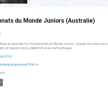
nnats du Monde Juniors (Australie)
t
bute en Australie les Championnats du Monde Juniors. L'Equipe de France est 
EL et Valentin LELEU-LAMBOUR et du staff technique.
jwgc2015/
lobelglidingchannel/?fref=ts
.fr/
] World Air Games Dubai 2015
uivant : [CODE SPORTIF] Mise à jour