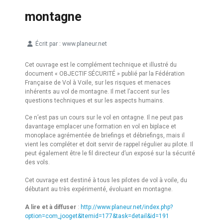
montagne
Écrit par :
www.planeur.net
Détails
Cet ouvrage est le complément technique et illustré du
document « OBJECTIF SÉCURITÉ » publié par la Fédération
Française de Vol à Voile, sur les risques et menaces
inhérents au vol de montagne. Il met l’accent sur les
questions techniques et sur les aspects humains.
Ce n’est pas un cours sur le vol en ontagne. Il ne peut pas
davantage emplacer une formation en vol en biplace et
monoplace agrémentée de briefings et débriefings, mais il
vient les compléter et doit servir de rappel régulier au pilote. Il
peut également être le fil directeur d’un exposé sur la sécurité
des vols.
Cet ouvrage est destiné à tous les pilotes de vol à voile, du
débutant au très expérimenté, évoluant en montagne.
A lire et à diffuser
:
http://www.planeur.net/index.php?
option=com_jooget&Itemid=177&task=detail&id=191