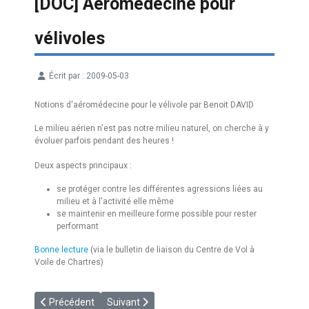
[DOC] Aéromédecine pour
vélivoles
Écrit par :
2009-05-03
Détails
Notions d'aéromédecine pour le vélivole par Benoit DAVID
Le milieu aérien n'est pas notre milieu naturel, on cherche à y
évoluer parfois pendant des heures !
Deux aspects principaux :
se protéger contre les différentes agressions liées au
milieu et à l'activité elle même
se maintenir en meilleure forme possible pour rester
performant
Bonne lecture
(via le bulletin de liaison du Centre de Vol à
Voile de Chartres)
Article précédent : [FCFVV] Le livre blanc
Article suivant : [LIVRE] L'aviation dans les Alp
Précédent
Suivant