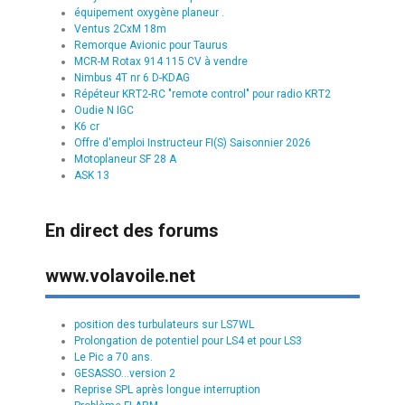
équipement oxygène planeur .
Ventus 2CxM 18m
Remorque Avionic pour Taurus
MCR-M Rotax 914 115 CV à vendre
Nimbus 4T nr 6 D-KDAG
Répéteur KRT2-RC "remote control" pour radio KRT2
Oudie N IGC
K6 cr
Offre d'emploi Instructeur FI(S) Saisonnier 2026
Motoplaneur SF 28 A
ASK 13
En direct des forums
www.volavoile.net
position des turbulateurs sur LS7WL
Prolongation de potentiel pour LS4 et pour LS3
Le Pic a 70 ans.
GESASSO...version 2
Reprise SPL après longue interruption