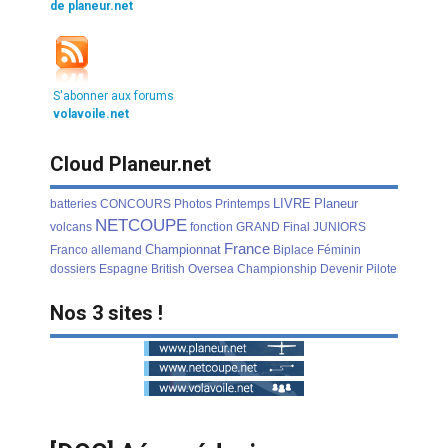
de planeur.net
S'abonner aux forums
volavoile.net
Cloud Planeur.net
LIVRE
Planeur
batteries
CONCOURS
Photos
Printemps
NETCOUPE
volcans
fonction
GRAND
Final
JUNIORS
France
Championnat
Franco
allemand
Biplace
Féminin
dossiers
Espagne
British
Oversea
Championship
Devenir
Pilote
Nos 3 sites !