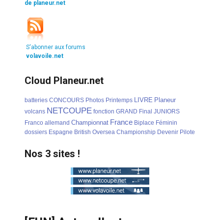
de planeur.net
S'abonner aux forums
volavoile.net
Cloud Planeur.net
LIVRE
Planeur
batteries
CONCOURS
Photos
Printemps
NETCOUPE
volcans
fonction
GRAND
Final
JUNIORS
France
Championnat
Franco
allemand
Biplace
Féminin
dossiers
Espagne
British
Oversea
Championship
Devenir
Pilote
Nos 3 sites !