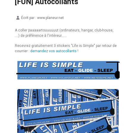
[FUN] Autocollants
Écrit par :
www.planeur.net
Détails
A coller paaaaartouuuuuut (ordinateurs, hangar, club-house,
....) de préférence à l'intéreur......
Recevrez gratuitement 3 stickers "Life is Simple" par retour de
courrier :
demandez vos autocollants
!